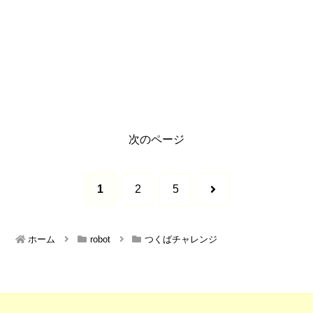
次のページ
次
1
2
5
へ
ホーム
robot
つくばチャレンジ