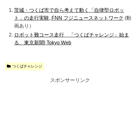
茨城・つくば市で自ら考えて動く「自律型ロボッ
ト」の走行実験, FNN フジニュースネットワーク
(動
画あり）
ロボット難コース走行 「つくばチャレンジ」始ま
る、東京新聞| Tokyo Web
つくばチャレンジ
スポンサーリンク