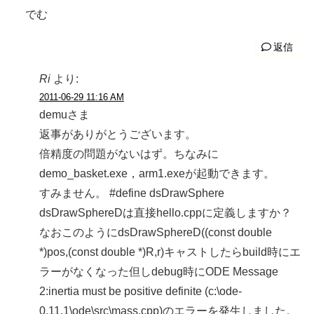
でむ
返信
Ri
より:
2011-06-29 11:16 AM
demuさま
返事がありがとうございます。
倍精度の問題がないはず。ちなみに
demo_basket.exe，arm1.exeが起動できます。
すみません。 #define dsDrawSphere
dsDrawSphereDは直接hello.cppに定義しますか？
なおこのようにdsDrawSphereD((const double
*)pos,(const double *)R,r)キャストしたらbuild時にエ
ラーがなくなった但しdebug時にODE Message
2:inertia must be positive definite (c:\ode-
0.11.1\ode\src\mass.cpp)のエラーを発生しました。