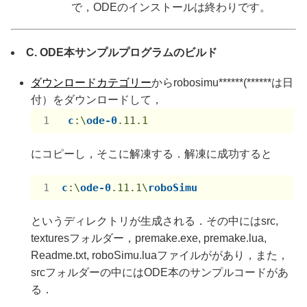
で，ODEのインストールは終わりです。
C. ODE本サンプルプログラムのビルド
ダウンロードカテゴリー
からrobosimu******(******は日
付）をダウンロードして，
c
:\
ode-0
.11
.1
にコピーし，そこに解凍する．解凍に成功すると
c
:\
ode-0
.11
.1
\
roboSimu
というディレクトリが生成される．その中にはsrc,
texturesフォルダー，premake.exe, premake.lua,
Readme.txt, roboSimu.luaファイルががあり，また，
srcフォルダーの中にはODE本のサンプルコードがあ
る．