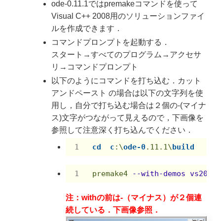
ode-0.11.1ではpremakeコマンドを使って
Visual C++ 2008用のソリューションファイ
ルを作成できます．
コマンドプロンプトを起動する．
スタート→すべてのプログラム→アクセサ
リ→コマンドプロンプト
以下のようにコマンドを打ち込む．カット
アンドペースト の場合は以下の文字列を使
用し，自分で打ち込む場合は２個の-(マイナ
ス)文字がつながって見えるので，下画像を
参照して注意深く打ち込んでください．
cd
c
:\
ode-0
.11
.1
\
build
premake4
--with-demos vs2008
注：withの前は-（マイナス）が２個連
続している．下画像参照．