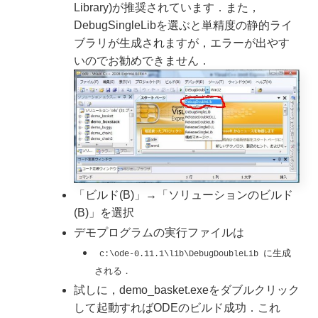
Library)が推奨されています．また，
DebugSingleLibを選ぶと単精度の静的ライ
ブラリが生成されますが，エラーが出やす
いのでお勧めできません．
「ビルド(B)」→「ソリューションのビルド
(B)」を選択
デモプログラムの実行ファイルは
に生成
 c:\ode-0.11.1\lib\DebugDoubleLib 
される．
試しに，demo_basket.exeをダブルクリック
して起動すればODEのビルド成功．これ