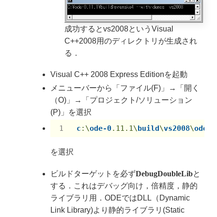
成功するとvs2008というVisual
C++2008用のディレクトリが生成され
る．
Visual C++ 2008 Express Editionを起動
メニューバーから「ファイル(F)」→「開く
（O)」→「プロジェクト/ソリューション
(P)」を選択
c
:\
ode-0
.11
.1
\
build
\
vs2008
\
ode
.s
を選択
ビルドターゲットを必ず
DebugDoubleLib
と
する．これはデバッグ向け，倍精度，静的
ライブラリ用．ODEではDLL（Dynamic
Link Library)より静的ライブラリ(Static