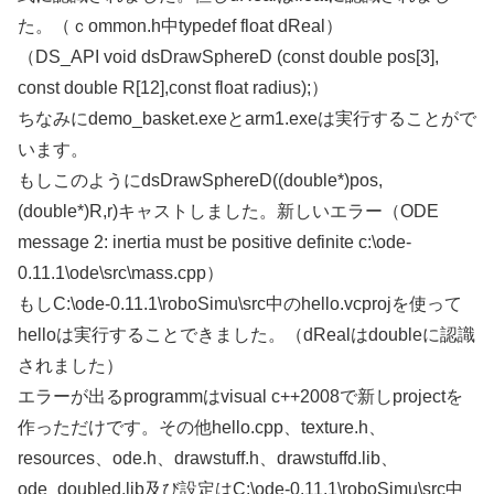
た。（ｃommon.h中typedef float dReal）
（DS_API void dsDrawSphereD (const double pos[3],
const double R[12],const float radius);）
ちなみにdemo_basket.exeとarm1.exeは実行することがで
います。
もしこのようにdsDrawSphereD((double*)pos,
(double*)R,r)キャストしました。新しいエラー（ODE
message 2: inertia must be positive definite c:\ode-
0.11.1\ode\src\mass.cpp）
もしC:\ode-0.11.1\roboSimu\src中のhello.vcprojを使って
helloは実行することできました。（dRealはdoubleに認識
されました）
エラーが出るprogrammはvisual c++2008で新しprojectを
作っただけです。その他hello.cpp、texture.h、
resources、ode.h、drawstuff.h、drawstuffd.lib、
ode_doubled.lib及び設定はC:\ode-0.11.1\roboSimu\src中