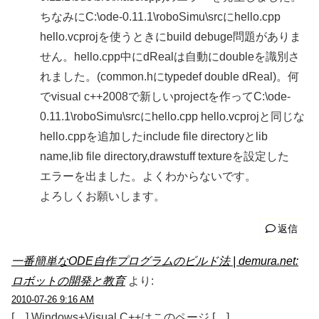
ちなみにC:\ode-0.11.1\roboSimu\srcにhello.cpp
hello.vcprojを使うときにbuild debuge問題がありま
せん。hello.cpp中にdRealは自動にdoubleを識別さ
れました。(common.hにtypedef double dReal)。何
でvisual c++2008で新しいprojectを作ってC:\ode-
0.11.1\roboSimu\srcにhello.cpp hello.vcprojと同じな
hello.cppを追加したinclude file directoryとlib
name,lib file directory,drawstuff textureを設定した
エラーを出ました。よくわからないです。
よろしくお願いします。
返信
一番簡単なODE自作プログラムのビルド法 | demura.net:
ロボットの開発と教育
より:
2010-07-26 9:16 AM
[…] Windows+Visual C++はこのページ […]