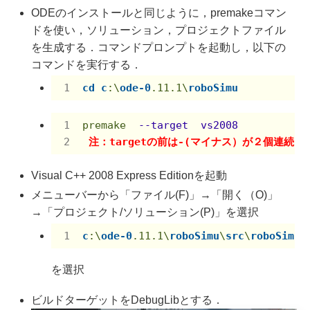
ODEのインストールと同じように，premakeコマン
ドを使い，ソリューション，プロジェクトファイル
を生成する．コマンドプロンプトを起動し，以下の
コマンドを実行する．
cd
c
:\
ode-0
.11
.1
\
roboSimu
premake
--target  vs2008
注：targetの前は-(マイナス）が２個連続．
Visual C++ 2008 Express Editionを起動
メニューバーから「ファイル(F)」→「開く（O)」
→「プロジェクト/ソリューション(P)」を選択
c
:\
ode-0
.11
.1
\
roboSimu
\
src
\
roboSimu
.
を選択
ビルドターゲットをDebugLibとする．