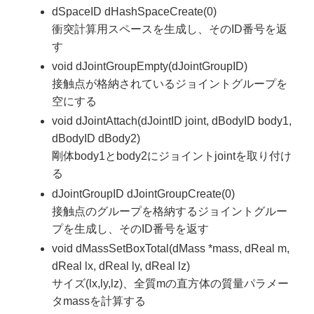
dSpaceID dHashSpaceCreate(0)
衝突計算用スペースを生成し、そのID番号を返
す
void dJointGroupEmpty(dJointGroupID)
接触点が格納されているジョイントグループを
空にする
void dJointAttach(dJointID joint, dBodyID body1,
dBodyID dBody2)
剛体body1とbody2にジョイントjointを取り付け
る
dJointGroupID dJointGroupCreate(0)
接触点のグループを格納するジョイントグルー
プを生成し、そのID番号を返す
void dMassSetBoxTotal(dMass *mass, dReal m,
dReal lx, dReal ly, dReal lz)
サイズ(lx,ly,lz)、全質mの直方体の質量パラメー
タmassを計算する