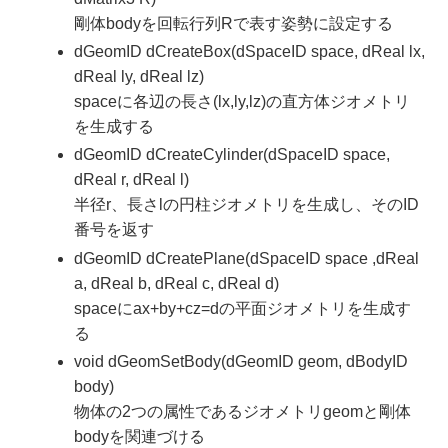
剛体bodyを回転行列Rで表す姿勢に設定する
dGeomID dCreateBox(dSpaceID space, dReal lx,
dReal ly, dReal lz)
spaceに各辺の長さ(lx,ly,lz)の直方体ジオメトリ
を生成する
dGeomID dCreateCylinder(dSpaceID space,
dReal r, dReal l)
半径r、長さlの円柱ジオメトリを生成し、そのID
番号を返す
dGeomID dCreatePlane(dSpaceID space ,dReal
a, dReal b, dReal c, dReal d)
spaceにax+by+cz=dの平面ジオメトリを生成す
る
void dGeomSetBody(dGeomID geom, dBodyID
body)
物体の2つの属性であるジオメトリgeomと剛体
bodyを関連づける