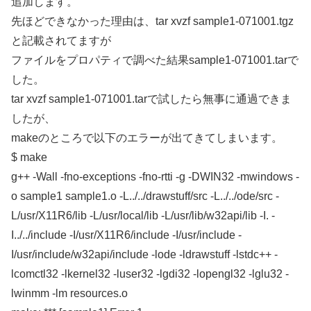
追加します。
先ほどできなかった理由は、tar xvzf sample1-071001.tgz
と記載されてますが
ファイルをプロパティで調べた結果sample1-071001.tarで
した。
tar xvzf sample1-071001.tarで試したら無事に通過できま
したが、
makeのところで以下のエラーが出てきてしまいます。
$ make
g++ -Wall -fno-exceptions -fno-rtti -g -DWIN32 -mwindows -
o sample1 sample1.o -L../../drawstuff/src -L../../ode/src -
L/usr/X11R6/lib -L/usr/local/lib -L/usr/lib/w32api/lib -I. -
I../../include -I/usr/X11R6/include -I/usr/include -
I/usr/include/w32api/include -lode -ldrawstuff -lstdc++ -
lcomctl32 -lkernel32 -luser32 -lgdi32 -lopengl32 -lglu32 -
lwinmm -lm resources.o