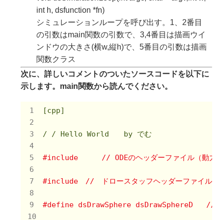
int h, dsfunction *fn)
シミュレーションループを呼び出す。1、2番目
の引数はmain関数の引数で、3,4番目は描画ウイ
ンドウの大きさ(横w,縦h)で、5番目の引数は描画
関数クラス
次に、詳しいコメントのついたソースコードを以下に
示します。main関数から読んでください。
[cpp]

/ / Hello World　　by でむ

#
include
// ODEのヘッダーファイル（動
#
include
//　ドロースタッフヘッダーファイル（３Ｄ
#
define
 dsDrawSphere dsDrawSphereD   
/