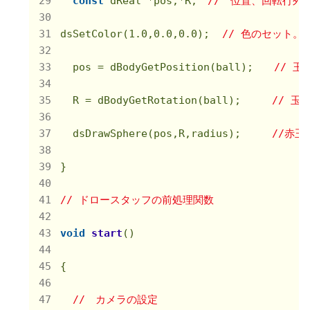
const
 dReal *pos,*R;　
//　位置、回転行列dW
dsSetColor(
1.0
,
0.0
,
0.0
);  
// 色のセット。
  pos = dBodyGetPosition(ball);　　
// 
  R = dBodyGetRotation(ball);　　　
// 玉
  dsDrawSphere(pos,R,radius);　　　
//赤玉
}

// ドロースタッフの前処理関数
void
start
()
{

//　カメラの設定