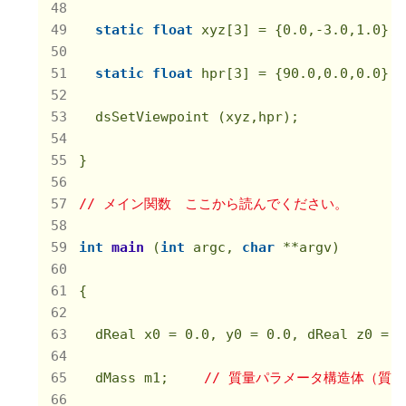
static
float
 xyz[
3
] = {
0.0
,
-3.0
,
1.0
};
static
float
 hpr[
3
] = {
90.0
,
0.0
,
0.0
};
  dsSetViewpoint (xyz,hpr);　　　　　　　　
}

// メイン関数　ここから読んでください。
int
main
(
int
 argc, 
char
 **argv)
{

  dReal x0 = 
0.0
, y0 = 
0.0
, dReal z0 = 
1
  dMass m1; 　　
// 質量パラメータ構造体（質