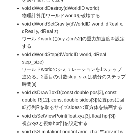
void dWorldDestroy(dWorldID world)
物理計算用ワールドworldを破壊する
void dWorldSetGravity(dWorldID world, dReal x,
dReal y, dReal z)
ワールドworldに(x,y,z)[m/s2]の重力加速度を設定
する
void dWorldStep(dWorldID world, dReal
step_size)
ワールドworldのシミュレーションを1ステップ
進める。2番目の引数step_sizeは積分のステップ
時間[s]
void dsDrawBoxD(const double pos[3], const
double R[12], const double sides[3])位置posに回
転行列Rを取るサイズsidesの直方体を描画する
void dsSetViewPoint(float xyz[3], float hpr[3])
視点xyzと視線hpr[°]を設定する
void dsSimulationLoop(int argc, char **argv,int w,