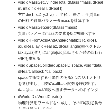
void dMassSetCylinderTotal(dMass *mass, dReal
m, int dir, dReal r, dReal l)
方向dir(1=x,2=y,3=z）、半径r、長さl、全質量m
の円柱の質量パラメータmassを計算する
void dMassSetZero(dMass *mass)
質量パラメータmassの要素を0に初期化する
void dRFromAxisAndAngle(dMatrix3 R, dReal
ax, dReal ay, dReal az, dReal angle)軸ベクトル
(ax,ay,az)周りにangle[rad]回転させた時の回転行
列Rを求める
void dSpaceCollide(dSpaceID space, void *data,
dNearCallback *callback)
spaceで衝突する可能性のある2つのジオメトリ
を選び出し、引数のcallback関数を呼び出す。
dataはcallback関数へ渡すデータへのポインタ
dWorldID dWorldCreate()
物理計算用ワールドを生成し、そのID(識別)番号
を戻り値として返す