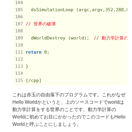
  dsSimulationLoop (argc,argv,
352
,
288
,&f
// 世界の破壊
  dWorldDestroy (world);　
// 動力学計算の
return
0
;

}

[/cpp]
これは赤玉の自由落下のプログラムです。これがなぜ
Hello Worldかというと、上のソースコードでworldは
動力学計算をする世界のことです。動力学計算の
Worldに初めてお目にかかったのでこのコードもHello
Worldと呼ぶことにしましょう。