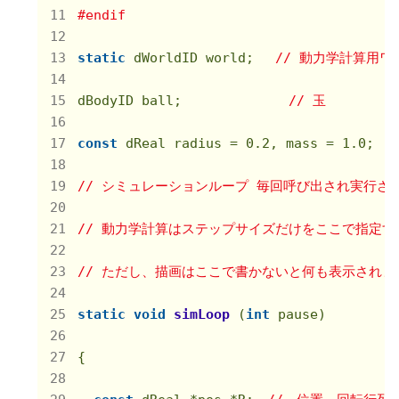
#
endif
static
 dWorldID world; 　
// 動力学計算用ワ
dBodyID ball; 　　　　　    
// 玉
const
 dReal radius = 
0.2
, mass = 
1.0
;　
/
// シミュレーションループ 毎回呼び出され実行さ
// 動力学計算はステップサイズだけをここで指定
// ただし、描画はここで書かないと何も表示されま
static
void
simLoop
(
int
 pause)
{
