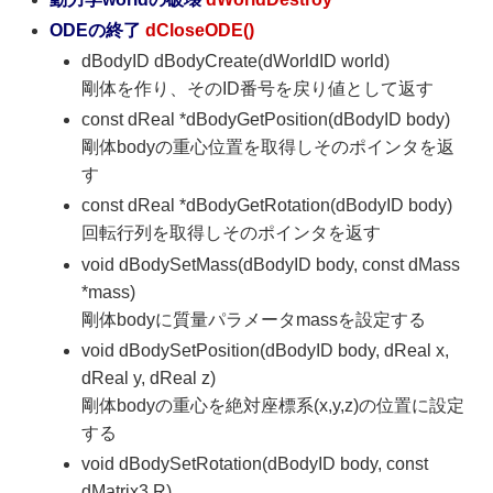
ODEの終了
dCloseODE()
dBodyID dBodyCreate(dWorldID world)
剛体を作り、そのID番号を戻り値として返す
const dReal *dBodyGetPosition(dBodyID body)
剛体bodyの重心位置を取得しそのポインタを返
す
const dReal *dBodyGetRotation(dBodyID body)
回転行列を取得しそのポインタを返す
void dBodySetMass(dBodyID body, const dMass
*mass)
剛体bodyに質量パラメータmassを設定する
void dBodySetPosition(dBodyID body, dReal x,
dReal y, dReal z)
剛体bodyの重心を絶対座標系(x,y,z)の位置に設定
する
void dBodySetRotation(dBodyID body, const
dMatrix3 R)