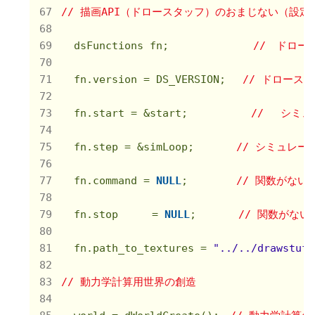
// 描画API（ドロースタッフ）のおまじない（設定
  dsFunctions fn;　　　　　　　　
//　ドロー
  fn.version = DS_VERSION;　 
// ドロース
  fn.start = &start;　　　　　　
// 　シミ
  fn.step = &simLoop;　　　　
// シミュレ
  fn.command = 
NULL
;　　　　 
// 関数がない
  fn.stop 　　 = 
NULL
;　　　　
// 関数がない
  fn.path_to_textures = 
"../../drawstuff
// 動力学計算用世界の創造