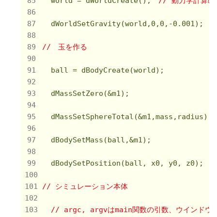
  world = dWorldCreate();　
// 動力学計算
  dWorldSetGravity(world,
0
,
0
,
-0.001
);　
/
//　玉を作る
  ball = dBodyCreate(world); 　　　　　　 
  dMassSetZero(&m1);　　　　　　　　　　　
  dMassSetSphereTotal(&m1,mass,radius);
  dBodySetMass(ball,&m1);　　　　　　　　
  dBodySetPosition(ball, x0, y0, z0);
// シミュレーション本体
// argc, argvはmain関数の引数、ウインド