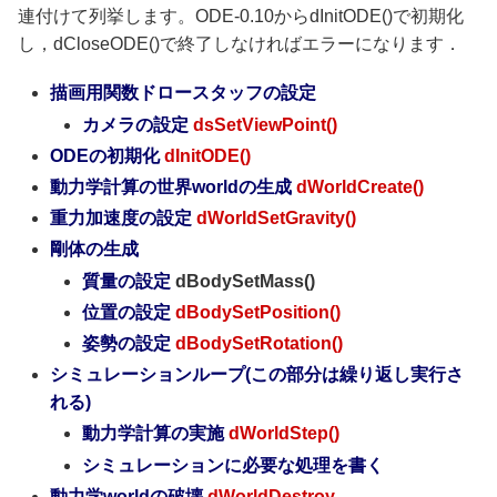
連付けて列挙します。ODE-0.10からdInitODE()で初期化
し，dCloseODE()で終了しなければエラーになります．
描画用関数ドロースタッフの設定
カメラの設定
dsSetViewPoint()
ODEの初期化
dInitODE()
動力学計算の世界worldの生成
dWorldCreate()
重力加速度の設定
dWorldSetGravity
()
剛体の生成
質量の設定
dBodySetMass()
位置の設定
dBodySetPosition()
姿勢の設定
dBodySetRotation()
シミュレーションループ(この部分は繰り返し実行さ
れる)
動力学計算の実施
dWorldStep()
シミュレーションに必要な処理を書く
動力学worldの破壊
dWorldDestroy