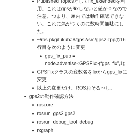
Published Topicsとしてfix_extendedを利
用。これはgpsがfixしないと値が０なので
注意。つまり、屋内では動作確認できな
い。これに気がつくのに数時間無駄にし
た。
~/ros-pkg/tukuba8/gps2/src/gps2.cppの16
行目を次のように変更
gps_fix_pub =
node.advertise<GPSFix>(“gps_fix”,1);
GPSFixクラスの変数名をfixからgps_fixに
変更
以上の変更だけ。ROSおそるべし。
gps2の動作確認方法
roscore
rosrun gps2 gps2
rosrun debug_tool debug
rxgraph