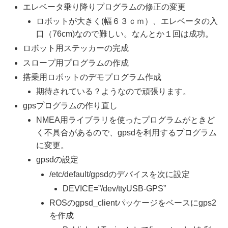
エレベータ乗り降りプログラムの修正の変更
ロボットが大きく(幅６３ｃｍ）、エレベータの入
口（76cm)なので難しい。なんとか１回は成功。
ロボット用ステッカーの完成
スロープ用プログラムの作成
搭乗用ロボットのデモプログラム作成
期待されている？ようなので頑張ります。
gpsプログラムの作り直し
NMEA用ライブラリを使ったプログラムがときど
く不具合があるので、gpsdを利用するプログラム
に変更。
gpsdの設定
/etc/default/gpsdのデバイスを次に設定
DEVICE=”/dev/ttyUSB-GPS”
ROSのgpsd_clientパッケージをベースにgps2
を作成