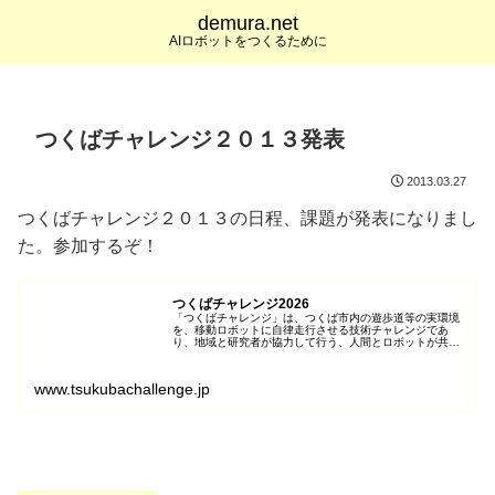
demura.net
AIロボットをつくるために
つくばチャレンジ２０１３発表
2013.03.27
つくばチャレンジ２０１３の日程、課題が発表になりまし
た。参加するぞ！
つくばチャレンジ2026
「つくばチャレンジ」は、つくば市内の遊歩道等の実環境
を、移動ロボットに自律走行させる技術チャレンジであ
り、地域と研究者が協力して行う、人間とロボットが共存
する社会の実現のための先端的技術への挑戦です。
www.tsukubachallenge.jp