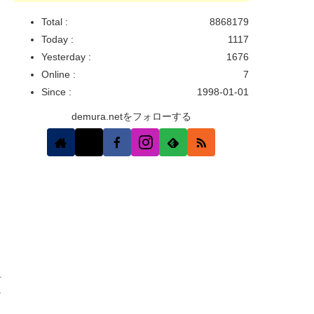
Total :
8868179
Today :
1117
Yesterday :
1676
Online :
7
Since :
1998-01-01
demura.netをフォローする
具
け