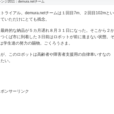
ジ2011：demura.netチーム
アル。demura.netチームは１回目7m、２回目102mとい
していただけにとても残念。
、最終的な納品が５カ月遅れ８月３１日になった。そこから２
。つくば市に到着した３日前はロボットが前に進まない状態。
とは学生達の努力の賜物。ごくろうさま。
わったが、このロボットは高齢者や障害者支援用の自律車いすなの
きたい。
スポンサーリンク