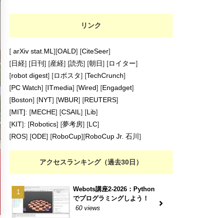
リンク
[
arXiv stat.ML
][
OALD
] [
CiteSeer
]
[
日経
] [
日刊
] [
産経
] [
読売
] [
朝日
] [
ロイター
]
[
robot digest
] [
ロボスタ
] [
TechCrunch
]
[
PC Watch
] [
ITmedia
] [
Wired
] [
Engadget
]
[
Boston
] [
NYT
] [
WBUR
] [
REUTERS
]
[
MIT]
: [
MECHE
] [
CSAIL
] [
Lib
]
[
KIT
]: [
Robotics
] [
夢考房
] [
LC
]
[
ROS
] [
ODE
] [
RoboCup
][
RoboCup Jr. 石川
]
アクセスランキング（過去30日）
Webots講座2-2026：Python
でプログラミングしよう！
60 views