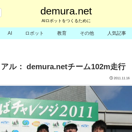
demura.net
AIロボットをつくるために
AI
ロボット
教育
その他
人気記事
： demura.netチーム102m走行
2011.11.16