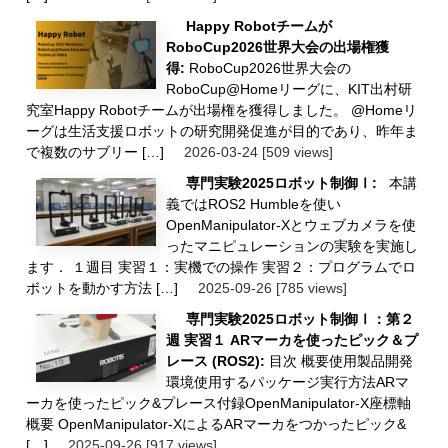
Happy Robotチームが
RoboCup2026世界大会の出場権獲
得:
RoboCup2026世界大会の
RoboCup@Homeリーグに、KIT出村研
究室Happy Robotチームが出場権を獲得しました。 @Homeリ
ーグは生活支援ロボットの研究開発促進が目的であり、昨年ま
で複数のサブリー […]
2026-03-24
[509 views]
専門実験2025ロボット制御Ⅰ:
本講
義ではROS2 Humbleを使い
OpenManipulator-Xとウェブカメラを使
ったマニピュレーションの実験を実施し
ます． １週目 実習１：実機での操作 実習２：プログラムでロ
ボットを動かす方法 […]
2025-09-26
[785 views]
専門実験2025ロボット制御Ⅰ：第２
週 実習１ ARマーカを使ったピック＆プ
レース (ROS2):
目次 概要使用製品開発
環境使用するパッケージ実行方法ARマ
ーカを使ったピック&プレース付録OpenManipulator-X座標軸
概要 OpenManipulator-XによるARマーカをつかったピック&
[…]
2025-09-26
[917 views]