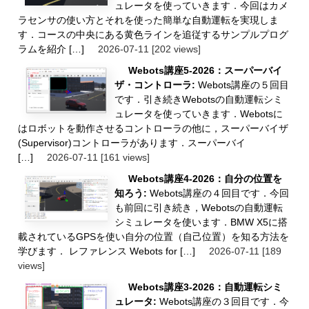
ュレータを使っていきます．今回はカメ
ラセンサの使い方とそれを使った簡単な自動運転を実現しま
す．コースの中央にある黄色ラインを追従するサンプルプログ
ラムを紹介 […]
2026-07-11
[202 views]
Webots講座5-2026：スーパーバイ
ザ・コントローラ:
Webots講座の５回目
です．引き続きWebotsの自動運転シミ
ュレータを使っていきます．Webotsに
はロボットを動作させるコントローラの他に，スーパーバイザ
(Supervisor)コントローラがあります．スーパーバイ
[…]
2026-07-11
[161 views]
Webots講座4-2026：自分の位置を
知ろう:
Webots講座の４回目です．今回
も前回に引き続き，Webotsの自動運転
シミュレータを使います．BMW X5に搭
載されているGPSを使い自分の位置（自己位置）を知る方法を
学びます． レファレンス Webots for […]
2026-07-11
[189
views]
Webots講座3-2026：自動運転シミ
ュレータ:
Webots講座の３回目です．今