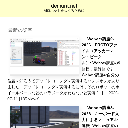
demura.net
AIロボットをつくるために
最新の記事
Webots講座9-
2026：PROTOファ
イル（アッカーマ
ン・ビーク
ル）:
Webots講座の9
回目，最終回です．
Webots講座4:自分の
位置を知ろうでデッドレコニングを実装するハンズオンがあり
ました．デッドレコニングを実装するには，そのロボットのホ
イールベースなどのパラメータがわらないと実装 […]
2026-
07-11
[185 views]
Webots講座8-
2026：キーボード入
力によるマニュアル
運転:
Webots講座の