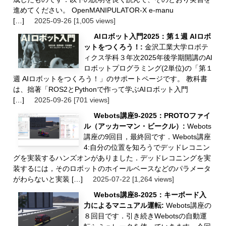
進めてください。 OpenMANIPULATOR-X e-manu
[…]
2025-09-26
[1,005 views]
AIロボット入門2025：第１週 AIロボ
ットをつくろう！:
金沢工業大学ロボテ
ィクス学科３年次2025年後学期開講のAI
ロボットプログラミング(2単位)の「第１
週 AIロボットをつくろう！」のサポートページです。 教科書
は、拙著「ROS2とPythonで作って学ぶAIロボット入門
[…]
2025-09-26
[701 views]
Webots講座9-2025：PROTOファイ
ル（アッカーマン・ビークル）:
Webots
講座の9回目，最終回です．Webots講座
4:自分の位置を知ろうでデッドレコニン
グを実装するハンズオンがありました．デッドレコニングを実
装するには，そのロボットのホイールベースなどのパラメータ
がわらないと実装 […]
2025-07-22
[1,264 views]
Webots講座8-2025：キーボード入
力によるマニュアル運転:
Webots講座の
８回目です．引き続きWebotsの自動運