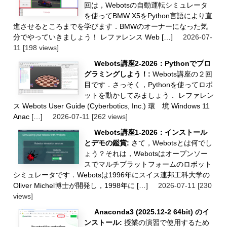
回は，Webotsの自動運転シミュレータ
を使ってBMW X5をPython言語により直
進させるところまでを学びます．BMWのオーナーになった気
分でやっていきましょう！ レファレンス Web […]
2026-07-
11
[198 views]
Webots講座2-2026：Pythonでプロ
グラミングしよう！:
Webots講座の２回
目です．さっそく，Pythonを使ってロボ
ットを動かしてみましょう． レファレン
ス Webots User Guide (Cyberbotics, Inc.) 環 境 Windows 11
Anac […]
2026-07-11
[262 views]
Webots講座1-2026：インストール
とデモの鑑賞:
さて，Webotsとは何でし
ょう？それは，Webotsはオープンソー
スでマルチプラットフォームのロボット
シミュレータです．Webotsは1996年にスイス連邦工科大学の
Oliver Michel博士が開発し，1998年に […]
2026-07-11
[230
views]
Anaconda3 (2025.12-2 64bit) のイ
ンストール:
授業の演習で使用するため