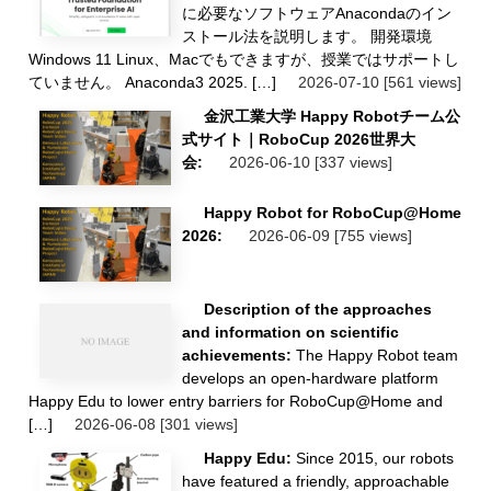
に必要なソフトウェアAnacondaのイン
ストール法を説明します。 開発環境
Windows 11 Linux、Macでもできますが、授業ではサポートし
ていません。 Anaconda3 2025. […]
2026-07-10
[561 views]
金沢工業大学 Happy Robotチーム公
式サイト｜RoboCup 2026世界大
会:
2026-06-10
[337 views]
Happy Robot for RoboCup@Home
2026:
2026-06-09
[755 views]
Description of the approaches
and information on scientific
achievements:
The Happy Robot team
develops an open-hardware platform
Happy Edu to lower entry barriers for RoboCup@Home and
[…]
2026-06-08
[301 views]
Happy Edu:
Since 2015, our robots
have featured a friendly, approachable