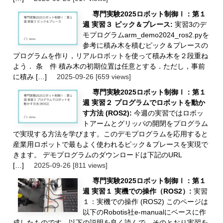
専門実験2025ロボット制御Ⅰ：第１
週 実習３ ピック＆プレース:
実習3のデ
モプログラムarm_demo2024_ros2.pyを
参考に積み木を積むピック＆プレースの
プログラムを作り，リアルロボットを使って積み木を２段重ね
よう． 条 件 積み木の初期位置は任意とする．ただし，事前
に積み […]
2025-09-26
[659 views]
専門実験2025ロボット制御Ⅰ：第１
週 実習２ プログラムでロボットを動か
す方法 (ROS2):
今週の実習ではロボッ
トアームとグリッパの開閉をプログラム
で実現する方法を学びます。このデモプログラムを応用すると
産業用ロボットで最もよく使われるピック＆プレースを実現で
きます。 デモプログラムのダウンロードは下記のURL
[…]
2025-09-26
[811 views]
専門実験2025ロボット制御Ⅰ：第１
週 実習１ 実機での操作（ROS2）:
実習
１：実機での操作 (ROS2) このページは
以下のRobotis社e-manualにベースに作
成したものです．以下の説明を良く読んで、そのとおり実習を