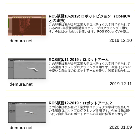
ROS演習10-2019: ロボットビジョン （OpenCV
との連携）
この記事は私が金沢工業大学ロボティクス学科で担当して
いる2019年度後学期講義ロボットプログラミングⅡ用で
す。今回はcv_bridgeを使います。ROSでOpenCVを使い
gazeboシミュレータのR...
2019.12.10
demura.net
ROS演習11-2019：ロボットアーム
この記事は私が金沢工業大学ロボティクス学科で担当して
いる講義ロボットプログラミングⅡ用です。今週はgazebo
を使い２自由度のロボットアームを作り、関節を動かしま
す。2自由度ロボットアームのURDFは...
2019.12.11
demura.net
ROS演習12-2019：ロボットアーム２
この記事は私が金沢工業大学ロボティクス学科で担当して
いる講義ロボットプログラミングⅡ用です。今回は先回作
った２自由度のロボットアームの先端に位置センサを取り
付け、先端位置を取得するプログラムを作ります...
2020.01.09
demura.net