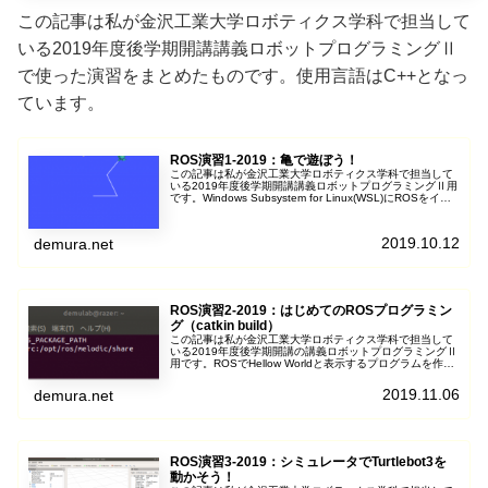
この記事は私が金沢工業大学ロボティクス学科で担当して
いる2019年度後学期開講講義ロボットプログラミングⅡ
で使った演習をまとめたものです。使用言語はC++となっ
ています。
ROS演習1-2019：亀で遊ぼう！
この記事は私が金沢工業大学ロボティクス学科で担当して
いる2019年度後学期開講講義ロボットプログラミングⅡ用
です。Windows Subsystem for Linux(WSL)にROSをイン
ストール...
2019.10.12
demura.net
ROS演習2-2019：はじめてのROSプログラミン
グ（catkin build）
この記事は私が金沢工業大学ロボティクス学科で担当して
いる2019年度後学期開講の講義ロボットプログラミングⅡ
用です。ROSでHellow Worldと表示するプログラムを作
り、ビルドして実行してみまし...
2019.11.06
demura.net
ROS演習3-2019：シミュレータでTurtlebot3を
動かそう！