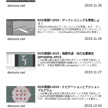
数を作成します。 指定速度で...
2019.11.26
demura.net
ROS演習7-2019：デッドレコニングを実装しよ
う！
今回はTurtlebot3にデッドレコニングを実装します。 デッ
ドレコニング説明資料 以下の説明資料をダウンロードして
読んでください。これをGazebo上のTurtlebot3に実装して
いきましょう。...
2019.11.26
demura.net
ROS演習8-2019：地図作成・自己位置推定
(gmapping, amcl)
この記事は私が金沢工業大学ロボティクス学科で担当して
いる2019年度後学期開講の講義ロボットプログラミングⅡ
用です。今回は地図作成にgmappingパッケージと自己位
置推定にamclパッケージを使いロ...
2019.11.27
demura.net
ROS演習9-2019：ナビゲーションとアクション
プログラム
この記事は私が金沢工業大学ロボティクス学科で担当して
いる2019年後学期開講の講義ロボットプログラミングⅡ用
です。ROS演習8ではrvizを使いGUIでロボットを動かしま
したが、今回はROSのActi...
2019.12.04
demura.net