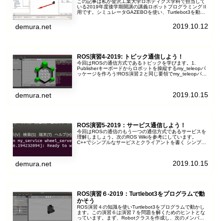
この記事は私が金沢工業大学ロボティクス学科で担当して
いる2019年度後学期開講の講義ロボットプログラミングⅡ
用です。シミュレータGAZEBOを使い、Turtlebot3を動か
します。次のTurtleB...
2019.10.12
demura.net
ROS演習4-2019: トピック通信しよう！
今回はROSの通信方式であるトピックを学びます。1.
Publisherキーボードからロボットを操縦するmy_teleopパ
ッケージを作ろう!ROS演習２と同じ要領でmy_teleopパッ
ケージを作り...
2019.10.15
demura.net
ROS演習5-2019：サービス通信しよう！
今回はROSの通信のもう一つの通信方式であるサービスを
理解しましょう。次のROS Wikiを参考にしています。
C++でシンプルなサービスとクライアントを書く シンプル
なサービスとクライアントを実行し...
2019.10.15
demura.net
ROS演習６-2019：Turtlebot3をプログラムで動
かそう
ROS演習４の知識を使いTurtlebot3をプログラムで動かし
ます。この演習６は演習７を問題を解くためのヒントとな
っています。まず、Robotクラスを作成し、次のメンバ関