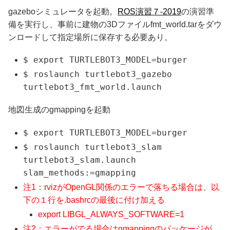
gazeboシミュレータを起動。
ROS演習７-2019
の演習準
備を実行し、事前に建物の3Dファイルfmt_world.tarをダウ
ンロードして指定場所に保存する必要あり。
$ export TURTLEBOT3_MODEL=burger
$ roslaunch turtlebot3_gazebo
turtlebot3_fmt_world.launch
地図生成のgmappingを起動
$ export TURTLEBOT3_MODEL=burger
$ roslaunch turtlebot3_slam
turtlebot3_slam.launch
slam_methods:=gmapping
注1：rvizがOpenGL関係のエラーで落ちる場合は、以
下の１行を.bashrcの最後に付け加える
export LIBGL_ALWAYS_SOFTWARE=1
注2：エラーがでる場合はgmappingのパッケージが