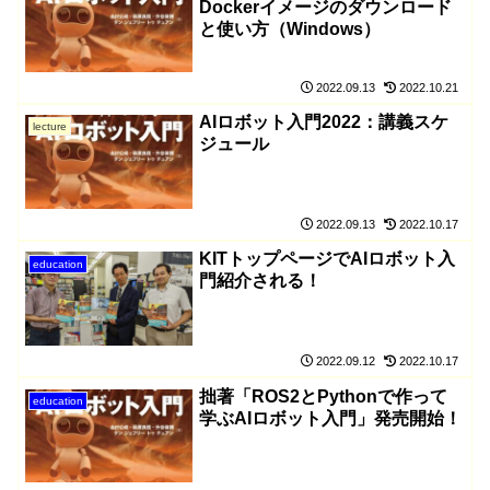
Dockerイメージのダウンロード
と使い方（Windows）
2022.09.13
2022.10.21
AIロボット入門2022：講義スケ
lecture
ジュール
2022.09.13
2022.10.17
KITトップページでAIロボット入
education
門紹介される！
2022.09.12
2022.10.17
拙著「ROS2とPythonで作って
education
学ぶAIロボット入門」発売開始！