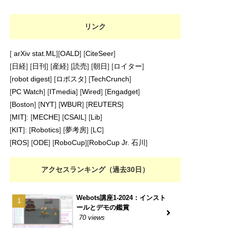
リンク
[
arXiv stat.ML
][
OALD
] [
CiteSeer
]
[
日経
] [
日刊
] [
産経
] [
読売
] [
朝日
] [
ロイター
]
[
robot digest
] [
ロボスタ
] [
TechCrunch
]
[
PC Watch
] [
ITmedia
] [
Wired
] [
Engadget
]
[
Boston
] [
NYT
] [
WBUR
] [
REUTERS
]
[
MIT]
: [
MECHE
] [
CSAIL
] [
Lib
]
[
KIT
]: [
Robotics
] [
夢考房
] [
LC
]
[
ROS
] [
ODE
] [
RoboCup
][
RoboCup Jr. 石川
]
アクセスランキング（過去30日）
Webots講座1-2024：インスト
ールとデモの鑑賞
70 views