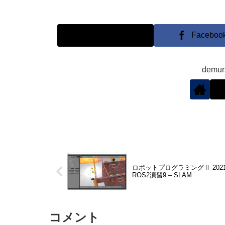
X
Faceboo
demu
ロボットプログラミングⅡ-202
ROS2演習9 – SLAM
コメント