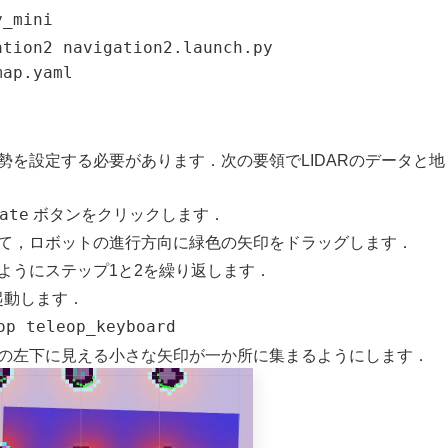
y_mini
ation2 navigation2.launch.py
map.yaml
勢を設定する必要があります．次の要領でLIDARのデータと地
ate
ボタンをクリックします．
て，ロボットの進行方向に緑色の矢印をドラッグします．
るようにステップ1と2を繰り返します．
で起動します．
op teleop_keyboard
の左下に見える小さな矢印が一か所に集まるようにします．