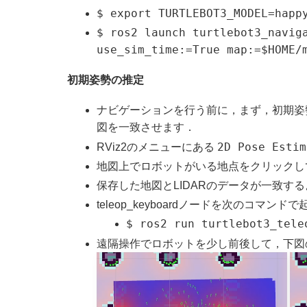
$ export TURTLEBOT3_MODEL=happ
$ ros2 launch turtlebot3_navig
use_sim_time:=True map:=$HOME/
初期姿勢の推定
ナビゲーションを行う前に，まず，初期姿
図を一致させます．
2D Pose Estim
RViz2のメニューにある
地図上でロボットがいる地点をクリックし
保存した地図とLIDARのデータが一致す
teleop_keyboardノードを次のコマンド
$ ros2 run turtlebot3_tele
遠隔操作でロボットを少し前後して，下図