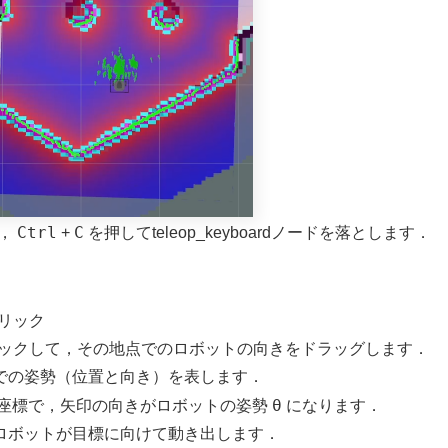
Ctrl
C
に，
+
を押してteleop_keyboardノードを落とします．
リック
ックして，その地点でのロボットの向きをドラッグします．
での姿勢（位置と向き）を表します．
θ
座標で，矢印の向きがロボットの姿勢
になります．
たら，ロボットが目標に向けて動き出します．