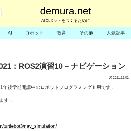
demura.net
AIロボットをつくるために
AI
ロボット
教育
その他
人気記事
1：ROS2演習10 – ナビゲーション
2021.12.02
21年後学期開講中のロボットプログラミングⅡ用です．
びます．
．
m/turtlebot3/nav_simulation/