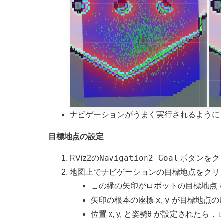
ナビゲーションがうまく実行されるよう
目標地点の設定
Navigation2 Goal
RViz2の
ボタンをク
地図上でナビゲーションの目標地点をクリ
この緑の矢印がロボットの目標地点
x
y
矢印の根本の座標
,
が目標地点の
位置 x, y, と姿勢θ が設定され