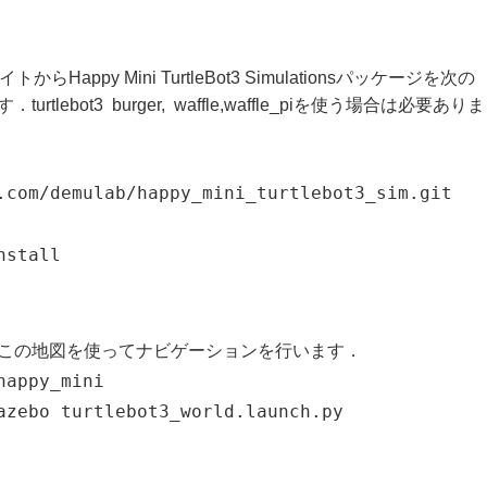
からHappy Mini TurtleBot3 Simulationsパッケージを次の
bot3 burger, waffle,waffle_piを使う場合は必要ありま
.com/demulab/happy_mini_turtlebot3_sim.git
nstall
この地図を使ってナビゲーションを行います．
happy_mini
azebo turtlebot3_world.launch.py