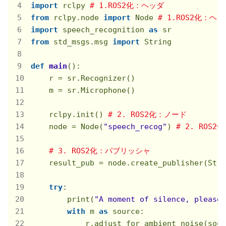
import
 rclpy 
# 1.ROS2化：ヘッダ
from
 rclpy.node 
import
 Node 
# 1.ROS2化：ヘ
import
 speech_recognition 
as
from
 std_msgs.msg 
import
 String

def
main
()
:
    r = sr.Recognizer()

    m = sr.Microphone()

    rclpy.init() 
# 2. ROS2化：ノード
    node = Node(
"speech_recog"
) 
# 2. ROS
# 3. ROS2化：パブリッシャ
    result_pub = node.create_publisher(Stri
try
: 

        print(
"A moment of silence, please.
with
 m 
as
 source: 

            r.adjust_for_ambient_noise(sour