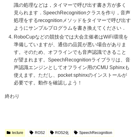
識の処理などは，タイマーで呼び出す書き方が多く
見られます．SpeechRecognitionクラスを作り，音声
処理をするrecognitionメソッドをタイマーで呼び出す
ようにサンプルプログラムを書き換えてください．
RoboCupなどの競技会では大会主催者はWiFi環境を
準備していますが、通信の品質が悪い場合がありま
す。そのため、オフラインでも音声認識できること
が望まれます。SpeechRecognitionライブラリは、音
声認識エンジンとしてオフライン用のCMU Sphinxも
使えます。ただし、pocket sphinxのインストールが
必要です。動作を確認しよう！
終わり
lecture
ROS2
ROS2化
SpeechRecognition