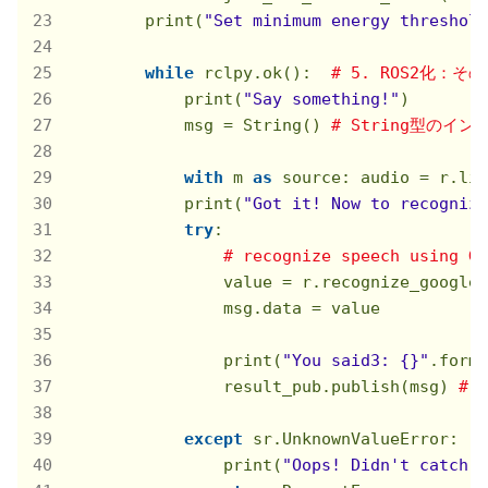
        print(
"Set minimum energy threshold
while
 rclpy.ok():  
# 5. ROS2化：その
            print(
"Say something!"
)

            msg = String() 
# String型のイ
with
 m 
as
 source: audio = r.lis
            print(
"Got it! Now to recognize
try
:

# recognize speech using Go
                value = r.recognize_google(
                msg.data = value

                print(
"You said3: {}"
.forma
                result_pub.publish(msg) 
# 
except
 sr.UnknownValueError:

                print(
"Oops! Didn't catch t