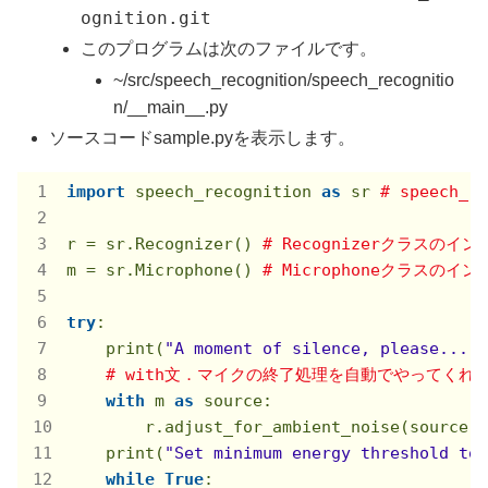
ognition.git
このプログラムは次のファイルです。
~/src/speech_recognition/speech_recognitio
n/__main__.py
ソースコードsample.pyを表示します。
import
 speech_recognition 
as
 sr 
# speech
r = sr.Recognizer() 
# Recognizerクラスのイ
m = sr.Microphone() 
# Microphoneクラスのイ
try
:

    print(
"A moment of silence, please..."
)

# with文．マイクの終了処理を自動でやってくれ
with
 m 
as
 source:

        r.adjust_for_ambient_noise(source)

    print(
"Set minimum energy threshold to 
while
True
:
