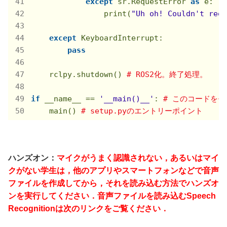
except
 sr.RequestError 
as
 e:

                print(
"Uh oh! Couldn't requ
except
 KeyboardInterrupt:

pass
    rclpy.shutdown() 
# ROS2化。終了処理。
if
 __name__ == 
'__main()__'
: 
# このコードをモ
    main() 
# setup.pyのエントリーポイント
ハンズオン：
マイクがうまく認識されない，あるいはマイ
クがない学生は，他のアプリやスマートフォンなどで音声
ファイルを作成してから，それを読み込む方法でハンズオ
ンを実行してください．音声ファイルを読み込むSpeech
Recognitionは次のリンクをご覧ください．