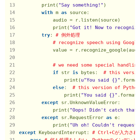
        print(
"Say something!"
)

with
 m 
as
 source: 

            audio = r.listen(source)

            print(
"Got it! Now to recognize
try
: 
# 例外処理
# recognize speech using Google
            value = r.recognize_google(audi
# we need some special handling
if
 str 
is
 bytes:  
# this versio
                print(
u"You said {}"
.format
else
:  
# this version of Python
                print(
"You said {}"
.format(
except
 sr.UnknownValueError:

            print(
"Oops! Didn't catch that"
except
 sr.RequestError 
as
 e:

            print(
"Uh oh! Couldn't request 
except
 KeyboardInterrupt: 
# Ctrl+Cが入力さ