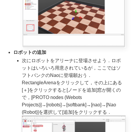
ロボットの追加
次にロボットをアリーナに登場させよう．ロボ
ットはいろいろ用意されているが，ここではソ
フトバンクのNaoに登場願おう．
RectangleArenaをクリックして，その上にある
[＋]をクリックすると[ノードを追加]窓が開くの
で，[PROTO nodes (Webots
Projects)]→[robots]→[softbank]→[nao]→[Nao
(Robot)]を選択して[追加]をクリックする．