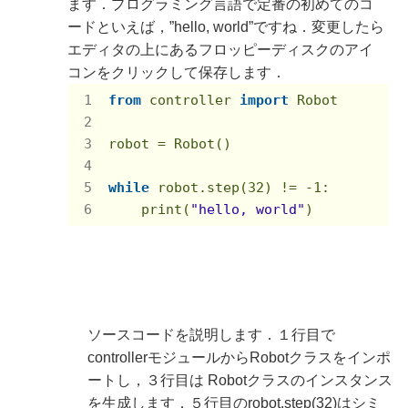
ます．プログラミング言語で定番の初めてのコ
ードといえば，”hello, world”ですね．変更したら
エディタの上にあるフロッピーディスクのアイ
コンをクリックして保存します．
from
 controller 
import
 Robot 

robot = Robot() 

while
 robot.step(
32
) != 
-1
: 

    print(
"hello, world"
ソースコードを説明します．１行目で
controllerモジュールからRobotクラスをインポ
ートし，３行目は Robotクラスのインスタンス
を生成します．５行目のrobot.step(32)はシミ