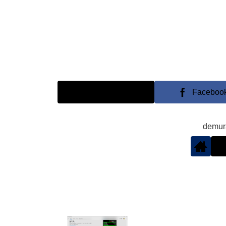
X
Faceboo
demu