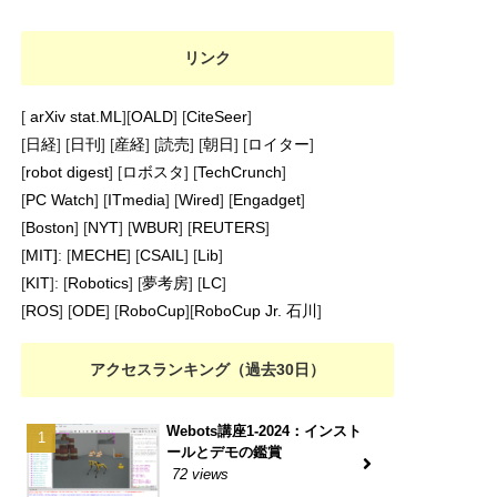
リンク
[
arXiv stat.ML
][
OALD
] [
CiteSeer
]
[
日経
] [
日刊
] [
産経
] [
読売
] [
朝日
] [
ロイター
]
[
robot digest
] [
ロボスタ
] [
TechCrunch
]
[
PC Watch
] [
ITmedia
] [
Wired
] [
Engadget
]
[
Boston
] [
NYT
] [
WBUR
] [
REUTERS
]
[
MIT]
: [
MECHE
] [
CSAIL
] [
Lib
]
[
KIT
]: [
Robotics
] [
夢考房
] [
LC
]
[
ROS
] [
ODE
] [
RoboCup
][
RoboCup Jr. 石川
]
アクセスランキング（過去30日）
Webots講座1-2024：インスト
ールとデモの鑑賞
72 views