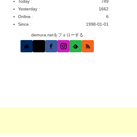
Today :
749
Yesterday :
1662
Online :
6
Since :
1998-01-01
demura.netをフォローする