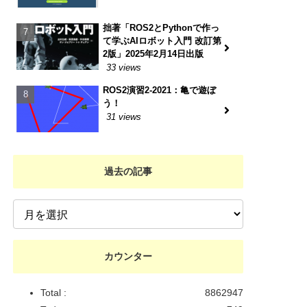
拙著「ROS2とPythonで作っ
て学ぶAIロボット入門 改訂第
2版」2025年2月14日出版
33 views
ROS2演習2-2021：亀で遊ぼ
う！
31 views
過去の記事
カウンター
Total :
8862947