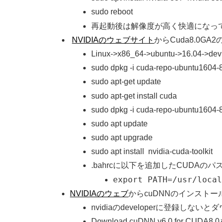
sudo reboot
再起動後は解像度が高く快適になっ
NVIDIAのウェブサイト
からCuda8.0G
Linux->x86_64->ubuntu->16.04->d
sudo dpkg -i cuda-repo-ubuntu1604-
sudo apt-get update
sudo apt-get install cuda
sudo dpkg -i cuda-repo-ubuntu1604-
sudo apt update
sudo apt upgrade
sudo apt install nvidia-cuda-toolkit
.bahrcに以下を追加したCUDAのパ
export PATH=/usr/local
NVIDIAのウェブ
からcuDNNのインストー
nvidiaのdeveloperに登録し
Download cuDNN v6.0 for CUD