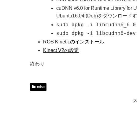
cuDNN v6.0 for Runtime Library for
Ubuntu16.04 (Deb)をダウンロード
sudo dpkg -i libcudnn6_6.0
sudo dpkg -i libcudnn6-dev
ROS Kineticのインストール
Kinect V2の設定
終わり
misc