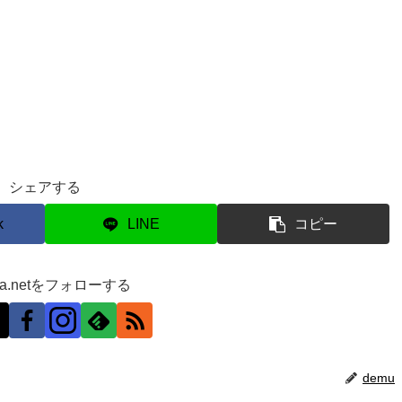
シェアする
k
LINE
コピー
ra.netをフォローする
demu