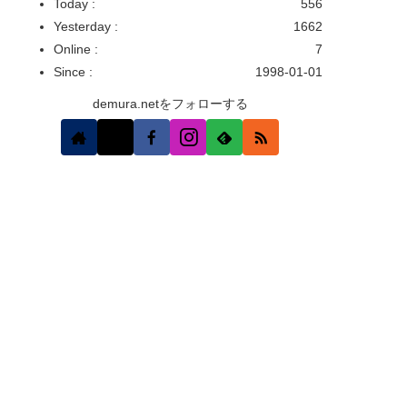
Today :
556
Yesterday :
1662
Online :
7
Since :
1998-01-01
demura.netをフォローする