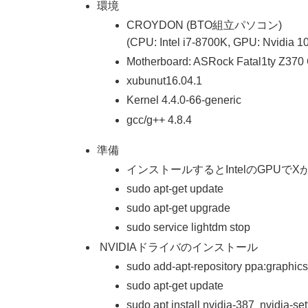
環境
CROYDON (BTO組立パソコン)
(CPU: Intel i7-8700K, GPU: Nvidia 
Motherboard: ASRock Fatal1ty Z370
xubunut16.04.1
Kernel 4.4.0-66-generic
gcc/g++ 4.8.4
準備
インストールするとIntelのGPUでXが
sudo apt-get update
sudo apt-get upgrade
sudo service lightdm stop
NVIDIAドライバのインストール
sudo add-apt-repository ppa:graphics
sudo apt-get update
sudo apt install nvidia-387 nvidia-set