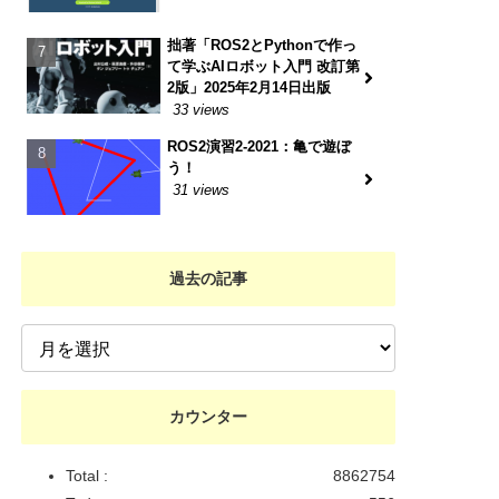
拙著「ROS2とPythonで作っ
て学ぶAIロボット入門 改訂第
2版」2025年2月14日出版
33 views
ROS2演習2-2021：亀で遊ぼ
う！
31 views
過去の記事
カウンター
Total :
8862754