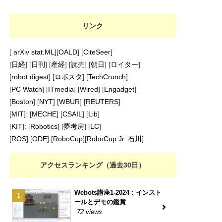
リンク
[
arXiv stat.ML
][
OALD
] [
CiteSeer
]
[
日経
] [
日刊
] [
産経
] [
読売
] [
朝日
] [
ロイター
]
[
robot digest
] [
ロボスタ
] [
TechCrunch
]
[
PC Watch
] [
ITmedia
] [
Wired
] [
Engadget
]
[
Boston
] [
NYT
] [
WBUR
] [
REUTERS
]
[
MIT]
: [
MECHE
] [
CSAIL
] [
Lib
]
[
KIT
]: [
Robotics
] [
夢考房
] [
LC
]
[
ROS
] [
ODE
] [
RoboCup
][
RoboCup Jr. 石川
]
アクセスランキング（過去30日）
Webots講座1-2024：インスト
ールとデモの鑑賞
72 views