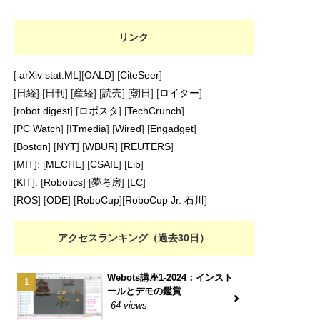
リンク
[
arXiv stat.ML
][
OALD
] [
CiteSeer
]
[
日経
] [
日刊
] [
産経
] [
読売
] [
朝日
] [
ロイター
]
[
robot digest
] [
ロボスタ
] [
TechCrunch
]
[
PC Watch
] [
ITmedia
] [
Wired
] [
Engadget
]
[
Boston
] [
NYT
] [
WBUR
] [
REUTERS
]
[
MIT]
: [
MECHE
] [
CSAIL
] [
Lib
]
[
KIT
]: [
Robotics
] [
夢考房
] [
LC
]
[
ROS
] [
ODE
] [
RoboCup
][
RoboCup Jr. 石川
]
アクセスランキング（過去30日）
Webots講座1-2024：インスト
ールとデモの鑑賞
64 views