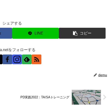
シェアする
k
LINE
コピー
ra.netをフォローする
demu
PD実践2022：TA/SAトレーニング