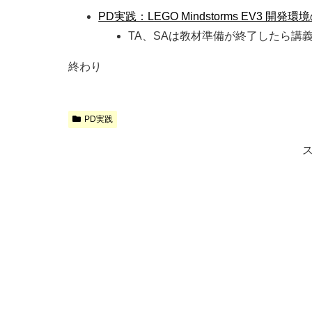
PD実践：LEGO Mindstorms EV3 開
TA、SAは教材準備が終了したら講
終わり
PD実践