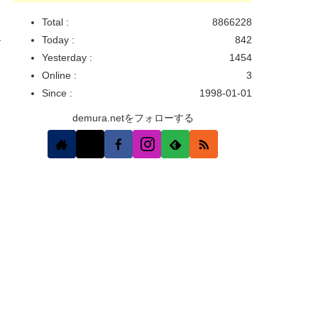
Total :
8866228
Today :
842
ー
Yesterday :
1454
Online :
3
Since :
1998-01-01
demura.netをフォローする