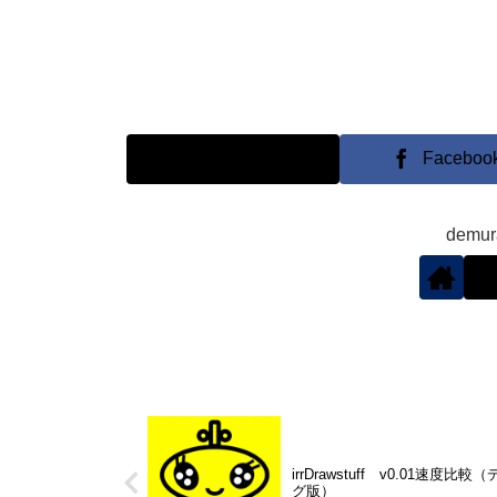
X
Faceboo
demu
irrDrawstuff v0.01速度比較
グ版）