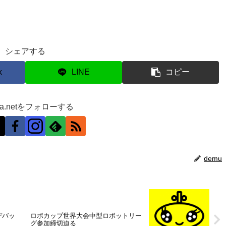
シェアする
k
LINE
コピー
ra.netをフォローする
demu
（デバッ
ロボカップ世界大会中型ロボットリー
グ参加締切迫る