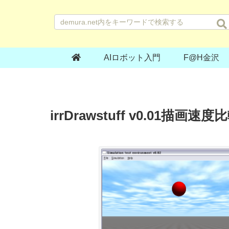
AIロボット入門
F@H金沢
irrDrawstuff v0.01描画