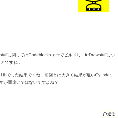
fに関してはCodeblocks+gccでビルドし，irrDrawstuffにつ
うことですね．
ease Libでした結果ですね．前回とは大きく結果が違いCylinder,
っていますが間違いではないですよね？
返信