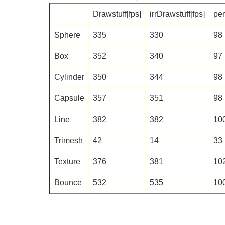
Drawstuff[fps]
irrDrawstuff[fps]
pe
Sphere
335
330
98
Box
352
340
97
Cylinder
350
344
98
Capsule
357
351
98
Line
382
382
10
Trimesh
42
14
33
Texture
376
381
10
Bounce
532
535
10