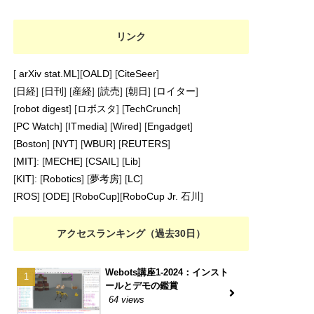
リンク
[
arXiv stat.ML
][
OALD
] [
CiteSeer
]
[
日経
] [
日刊
] [
産経
] [
読売
] [
朝日
] [
ロイター
]
[
robot digest
] [
ロボスタ
] [
TechCrunch
]
[
PC Watch
] [
ITmedia
] [
Wired
] [
Engadget
]
[
Boston
] [
NYT
] [
WBUR
] [
REUTERS
]
[
MIT]
: [
MECHE
] [
CSAIL
] [
Lib
]
[
KIT
]: [
Robotics
] [
夢考房
] [
LC
]
[
ROS
] [
ODE
] [
RoboCup
][
RoboCup Jr. 石川
]
アクセスランキング（過去30日）
Webots講座1-2024：インスト
ールとデモの鑑賞
64 views