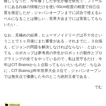
難しくなった．今年修了した学生が修士研究で，フィール
ドにある白線の情報だけを使い50cm程度の精度で自己位
置を推定したが，ジャパンオープンまでに試合で使えるレ
ベルになることは難しい．世界大会までには実装してもら
いたい．
なお，見極めの結果，ヒューマノイドリーグは不十分とい
うことで１ヶ月後にまた審査がある．それまでに，３台揃
え，ビジョンの問題を解決しなければならない．とはいっ
ても，ロボカップは夢考房の学生がロボットの製作とプロ
グラミングの全てをやっているので，私は見守るだけ．今
年はCIT Brainsから１点取ってもらいたいものだ．ちなみ
に，CIT Brainsは昨年世界大会３位で，ジャパンオープン
では無失点で優勝した今のところ絶対王者である．
でむ
robocup