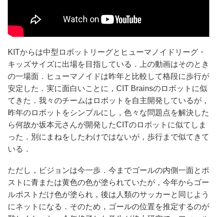
KITからは中型ロボットリーグとヒューマノイドリーグ・
キッズサイズに出場を目指している．上の動画はそのとき
の一場面．ヒューマノイドは昨年と比較して格段に歩行が
安定した．実に面白いことに，CIT Brainsのロボットに似
てきた．我々のチームはロボットを自主開発しているが，
昨年のロボットをシンプルにし，色々な問題点を解決した
ら何故か坂本元さんが開発したCITのロボットに似てしま
った．別にまねをしたわけではないが，歩行まで似てきて
いる．
ただし，ビジョンは今一歩．今までゴールの内側一面とポ
ストに青または黄色の色が塗られていたが，今年からゴー
ルポストだけ色が塗られ，後は人類のサッカーと同じよう
にネットになる．そのため，ゴールの位置を推定するのが