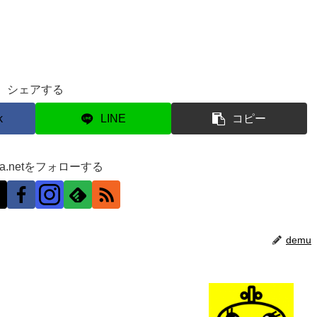
シェアする
k
LINE
コピー
ra.netをフォローする
demu