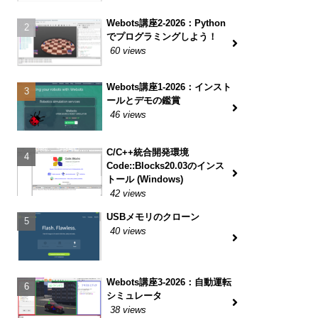
Webots講座2-2026：Python
でプログラミングしよう！
60 views
Webots講座1-2026：インスト
ールとデモの鑑賞
46 views
C/C++統合開発環境
Code::Blocks20.03のインス
トール (Windows)
42 views
USBメモリのクローン
40 views
Webots講座3-2026：自動運転
シミュレータ
38 views