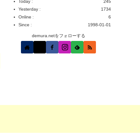
Today :
245
Yesterday :
1734
Online :
6
Since :
1998-01-01
demura.netをフォローする