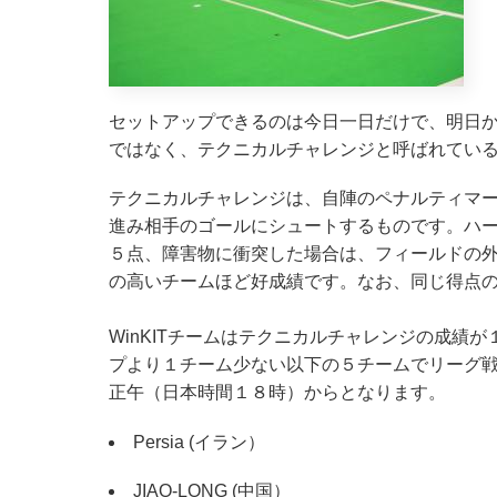
セットアップできるのは今日一日だけで、明日
ではなく、テクニカルチャレンジと呼ばれてい
テクニカルチャレンジは、自陣のペナルティマ
進み相手のゴールにシュートするものです。ハ
５点、障害物に衝突した場合は、フィールドの
の高いチームほど好成績です。なお、同じ得点
WinKITチームはテクニカルチャレンジの成績
プより１チーム少ない以下の５チームでリーグ
正午（日本時間１８時）からとなります。
Persia (イラン）
JIAO-LONG (中国）