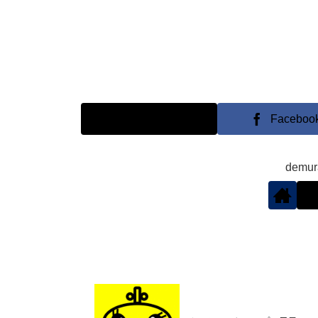
X
Faceboo
demu