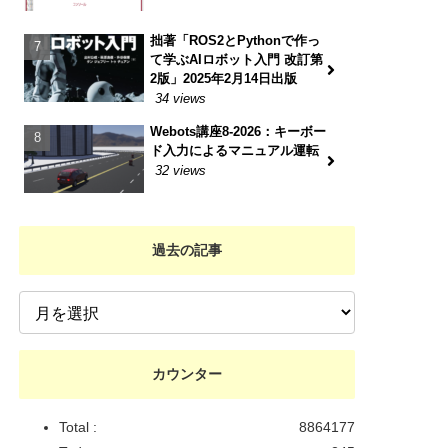
拙著「ROS2とPythonで作っ
て学ぶAIロボット入門 改訂第
2版」2025年2月14日出版
34 views
Webots講座8-2026：キーボー
ド入力によるマニュアル運転
32 views
過去の記事
カウンター
Total :
8864177