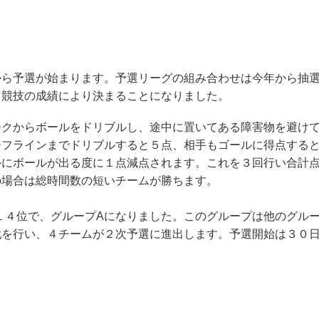
から予選が始まります。予選リーグの組み合わせは今年から抽
る競技の成績により決まることになりました。
ークからボールをドリブルし、途中に置いてある障害物を避け
ーフラインまでドリブルすると５点、相手もゴールに得点する
外にボールが出る度に１点減点されます。これを３回行い合計
の場合は総時間数の短いチームが勝ちます。
が１４位で、グループAになりました。このグループは他のグル
戦を行い、４チームが２次予選に進出します。予選開始は３０