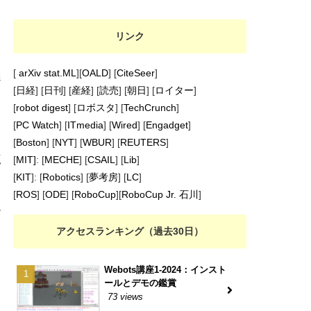
リンク
[
arXiv stat.ML
][
OALD
] [
CiteSeer
]
選
[
日経
] [
日刊
] [
産経
] [
読売
] [
朝日
] [
ロイター
]
[
robot digest
] [
ロボスタ
] [
TechCrunch
]
て
[
PC Watch
] [
ITmedia
] [
Wired
] [
Engadget
]
と
[
Boston
] [
NYT
] [
WBUR
] [
REUTERS
]
点
[
MIT]
: [
MECHE
] [
CSAIL
] [
Lib
]
[
KIT
]: [
Robotics
] [
夢考房
] [
LC
]
[
ROS
] [
ODE
] [
RoboCup
][
RoboCup Jr. 石川
]
ー
日
アクセスランキング（過去30日）
Webots講座1-2024：インスト
ールとデモの鑑賞
73 views