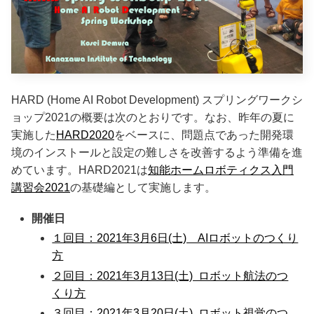
HARD (Home AI Robot Development) スプリングワークシ
ョップ2021の概要は次のとおりです。なお、昨年の夏に
実施した
HARD2020
をベースに、問題点であった開発環
境のインストールと設定の難しさを改善するよう準備を進
めています。HARD2021は
知能ホームロボティクス入門
講習会2021
の基礎編として実施します。
開催日
１回目：2021年3月6日(土) AIロボットのつくり
方
２回目：2021年3月13日(土) ロボット航法のつ
くり方
３回目：2021年3月20日(土) ロボット視覚のつ