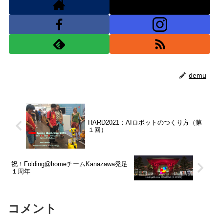
demu
HARD2021：AIロボットのつくり方（第
１回）
祝！Folding@homeチームKanazawa発足
１周年
コメント