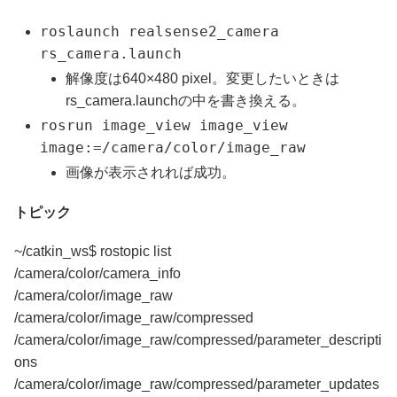
roslaunch realsense2_camera
rs_camera.launch
解像度は640×480 pixel。変更したいときは
rs_camera.launchの中を書き換える。
rosrun image_view image_view
image:=/camera/color/image_raw
画像が表示されれば成功。
トピック
~/catkin_ws$ rostopic list
/camera/color/camera_info
/camera/color/image_raw
/camera/color/image_raw/compressed
/camera/color/image_raw/compressed/parameter_descripti
ons
/camera/color/image_raw/compressed/parameter_updates