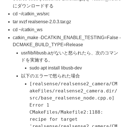
にダウンロードする
cd ~/catkin_ws/src
tar xvzf realsense-2.0.3.tar.gz
cd ~/catkin_ws
catkin_make -DCATKIN_ENABLE_TESTING=False -
DCMAKE_BUILD_TYPE=Release
usr/lib/libusb.aがないと怒られたら、次のコマン
ドを実施する。
sudo apt install libusb-dev
以下のエラーで怒られた場合
[realsense/realsense2_camera/CM
akeFiles/realsense2_camera.dir/
src/base_realsense_node.cpp.o]
Error 1
CMakeFiles/Makefile2:1188:
recipe for target
'realsense/realsense2_camera/CM