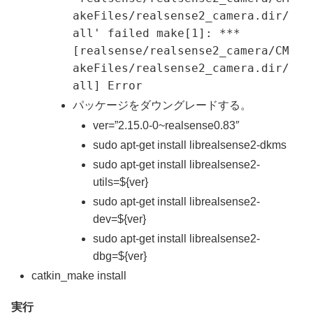
akeFiles/realsense2_camera.dir/
all' failed make[1]: ***
[realsense/realsense2_camera/CM
akeFiles/realsense2_camera.dir/
all] Error
パッケージをダウングレードする。
ver=”2.15.0-0~realsense0.83″
sudo apt-get install librealsense2-dkms
sudo apt-get install librealsense2-
utils=${ver}
sudo apt-get install librealsense2-
dev=${ver}
sudo apt-get install librealsense2-
dbg=${ver}
catkin_make install
実行