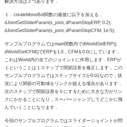
解決方法は２つあります．
１．createMonoBot関数の最後に以下を加える．
dJointSetSliderParam(s_joint, dParamStopERP, 0.2);
dJointSetSliderParam(s_joint, dParamStopCFM, 1e-5);
サンプルプログラムではmain関数内でdWorldSetERP(),
dWorldSetCFM()でERPを1.0，CFMを0.0にしています．
これはWorld内の全てのジョイントに作用します．ERPが
１ということは１ステップで関節誤差を修正します．この
サンプルプログラムではステップサイズが0.01なので，状
況により関節の可動域をリンクが超える場合があります．
次のステップで関節誤差を０にするために大きな力がリン
クにかかることになり，スーパージャンプしてどこかに飛
んでいくことになります．
今回のサンプルプログラムではスライダージョイントが問