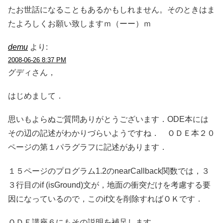
たお世話になることもあるかもしれません。そのときはま
たよろしくお願い致しますｍ（ーー）ｍ
demu
より:
2008-06-26 8:37 PM
グディさん，
はじめまして．
思いもよらぬご質問ありがとうございます．ODE本には
その辺の記述がわかりづらいようですね． ＯＤＥ本２０
ページの第１パラグラフに記述があります．
１５ページのプログラム1.2のnearCallback関数では，３
３行目のif (isGround)文が，地面の衝突だけを考慮する要
因になっているので，このif文を削除すればＯＫです．
ＯＤＥ講座６にもその説明を補足します．