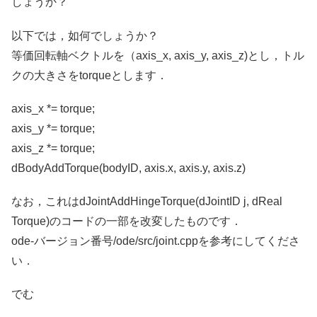
しょうか？
以下では，如何でしょうか？
等価回転軸ベクトルを（axis_x, axis_y, axis_z)とし，トル
クの大きさをtorqueとします．
axis_x *= torque;
axis_y *= torque;
axis_z *= torque;
dBodyAddTorque(bodyID, axis.x, axis.y, axis.z)
なお，これはdJointAddHingeTorque(dJointID j, dReal
Torque)のコードの一部を改変したものです．
ode-バージョン番号/ode/src/joint.cppを参考にしてくださ
い．
でむ