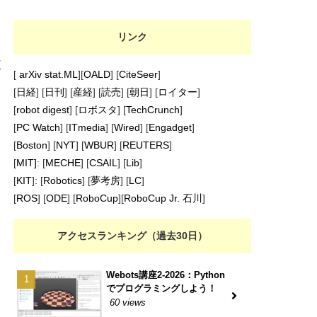
リンク
使
[
arXiv stat.ML
][
OALD
] [
CiteSeer
]
[
日経
] [
日刊
] [
産経
] [
読売
] [
朝日
] [
ロイター
]
[
robot digest
] [
ロボスタ
] [
TechCrunch
]
[
PC Watch
] [
ITmedia
] [
Wired
] [
Engadget
]
[
Boston
] [
NYT
] [
WBUR
] [
REUTERS
]
[
MIT]
: [
MECHE
] [
CSAIL
] [
Lib
]
[
KIT
]: [
Robotics
] [
夢考房
] [
LC
]
[
ROS
] [
ODE
] [
RoboCup
][
RoboCup Jr. 石川
]
アクセスランキング（過去30日）
Webots講座2-2026：Python
でプログラミングしよう！
60 views