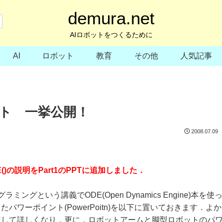
demura.net
AIロボットをつくるために
AI
ロボット
教育
その他
人気記事
ント 一挙公開！
2008.07.09
eODE()の説明をPart1のPPTに追加しました．
グという講義でODE(Open Dynamics Engine)本を使
ワーポイント(PowerPoitn)を以下に置いておきます．よか
較して詳しくなり，更に，ロボットアームと脚型ロボットのパ