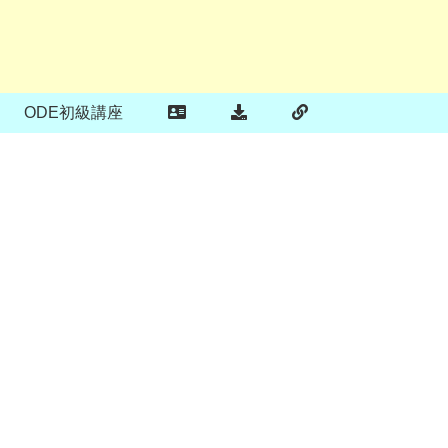
ODE初級講座
っ
ワ