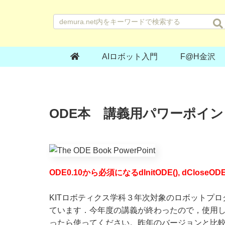
AIロボット入門
F@H金沢
ODE本 講義用パワーポイ
ODE0.10から必須になるdInitODE(), dClos
KITロボティクス学科３年次対象のロボットプログラミン
ています．今年度の講義が終わったので，使用したパ
ったら使ってください。昨年のバージョンと比