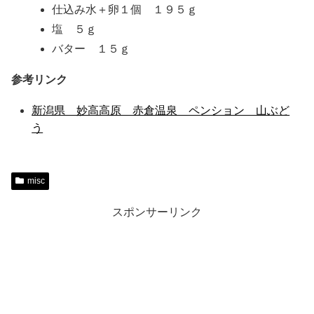
仕込み水＋卵１個 １９５ｇ
塩 ５ｇ
バター １５ｇ
参考リンク
新潟県 妙高高原 赤倉温泉 ペンション 山ぶど
う
misc
スポンサーリンク