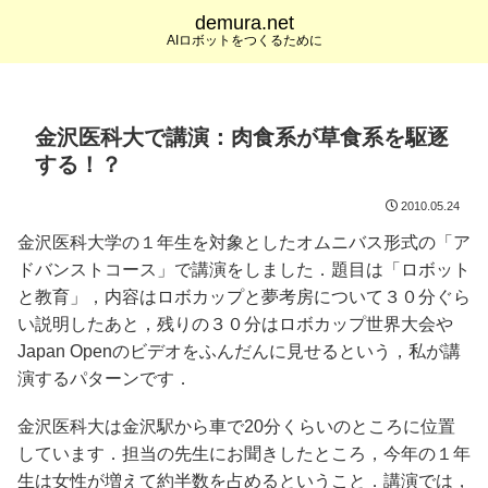
demura.net
AIロボットをつくるために
金沢医科大で講演：肉食系が草食系を駆逐
する！？
2010.05.24
金沢医科大学の１年生を対象としたオムニバス形式の「ア
ドバンストコース」で講演をしました．題目は「ロボット
と教育」，内容はロボカップと夢考房について３０分ぐら
い説明したあと，残りの３０分はロボカップ世界大会や
Japan Openのビデオをふんだんに見せるという，私が講
演するパターンです．
金沢医科大は金沢駅から車で20分くらいのところに位置
しています．担当の先生にお聞きしたところ，今年の１年
生は女性が増えて約半数を占めるということ．講演では，