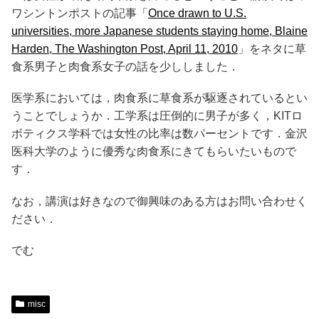
ワシントンポストの記事「
Once drawn to U.S.
universities, more Japanese students staying home, Blaine
Harden, The Washington Post, April 11, 2010
」をネタに草
食系男子と肉食系女子の話を少ししました．
医学系においては，肉食系に草食系が駆逐されているとい
うことでしょうか．工学系は圧倒的に男子が多く，KITロ
ボティクス学科では女性の比率は数パーセントです．金沢
医科大学のように優秀な肉食系にきてもらいたいもので
す．
なお，講演は好きなので御興味のある方はお問い合わせく
ださい．
でむ
misc