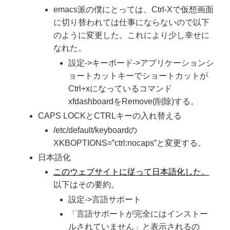
emacs派の僕にとっては、Ctrl-Xで仮想画面
に切り替われては仕事にならないので以下
のように変更した。これにより少し幸せに
なれた。
設定->キーボード->アプリケーションシ
ョートカットキーでショートカットが
Ctrl+xになっているコマンド
xfdashboardをRemove(削除)する。
CAPS LOCKとCTRLキーの入れ替える
/etc/default/keyboardの
XKBOPTIONS=”ctrl:nocaps”と変更する。
日本語化
このウェブサイトに従って日本語化した。
以下はその要約。
設定->言語サポート
「言語サポートが完全にはインストー
ルされていません」と表示されるの