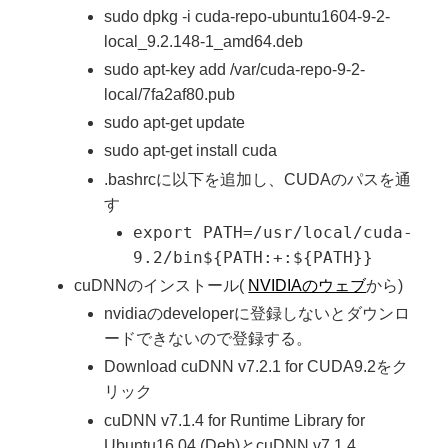
sudo dpkg -i cuda-repo-ubuntu1604-9-2-
local_9.2.148-1_amd64.deb
sudo apt-key add /var/cuda-repo-9-2-
local/7fa2af80.pub
sudo apt-get update
sudo apt-get install cuda
.bashrcに以下を追加し、CUDAのパスを通
す
export PATH=/usr/local/cuda-
9.2/bin${PATH:+:${PATH}}
cuDNNのインストール(
NVIDIAのウェブ
から)
nvidiaのdeveloperに登録しないとダウンロ
ードできないので登録する。
Download cuDNN v7.2.1 for CUDA9.2をク
リック
cuDNN v7.1.4 for Runtime Library for
Ubuntu16.04 (Deb)とcuDNN v7.1.4