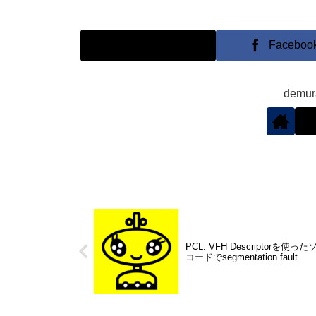
X
Faceboo
demu
PCL: VFH Descriptorを使ったソース
コードでsegmentation fault