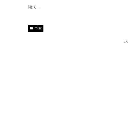
続く…
misc