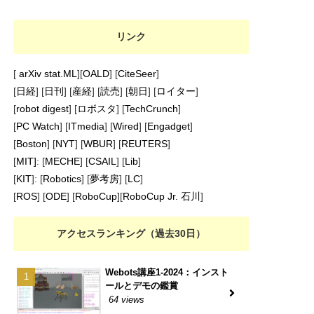
リンク
[
arXiv stat.ML
][
OALD
] [
CiteSeer
]
[
日経
] [
日刊
] [
産経
] [
読売
] [
朝日
] [
ロイター
]
[
robot digest
] [
ロボスタ
] [
TechCrunch
]
[
PC Watch
] [
ITmedia
] [
Wired
] [
Engadget
]
[
Boston
] [
NYT
] [
WBUR
] [
REUTERS
]
[
MIT]
: [
MECHE
] [
CSAIL
] [
Lib
]
[
KIT
]: [
Robotics
] [
夢考房
] [
LC
]
[
ROS
] [
ODE
] [
RoboCup
][
RoboCup Jr. 石川
]
アクセスランキング（過去30日）
Webots講座1-2024：インスト
ールとデモの鑑賞
64 views