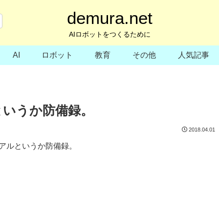
demura.net
AIロボットをつくるために
AI
ロボット
教育
その他
人気記事
アルというか防備録。
2018.04.01
トリアルというか防備録。