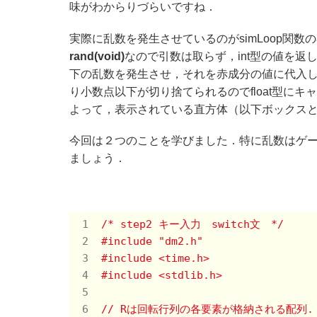
味がわからりづらいですね．
実際に乱数を発生させているのがsimLoop関数の
rand(void)
なので引数は取らず，int型の値を返し
下の乱数を発生させ，それを赤成分の値に代入します．
り小数点以下が切り捨てられるのでfloat型に
よって，表示されている直方体（以下ボックス
今回は２つのことを学びました．特に乱数はゲ
ましょう．
/* step2 キー入力　switch文　*/
#
include
"dm2.h"
#
include
<time.h>
#
include
<stdlib.h>
// Rは回転行列の各要素が格納される配列. 