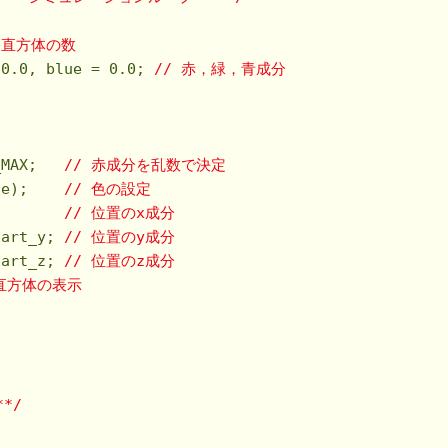
 直方体の数
 
0.0
, blue = 
0.0
; 
// 赤，緑，青成分
_MAX;   
// 赤成分を乱数で決定
ue);    
// 色の設定
        
// 位置のx成分
tart_y; 
// 位置のy成分
tart_z; 
// 位置のz成分
 直方体の表示
**/