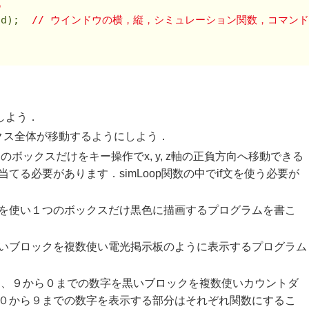
化
nd);  
// ウインドウの横，縦，シミュレーション関数，コマン
しよう．
クス全体が移動するようにしよう．
ボックスだけをキー操作でx, y, z軸の正負方向へ移動できる
る必要があります．simLoop関数の中でif文を使う必要が
を使い１つのボックスだけ黒色に描画するプログラムを書こ
いブロックを複数使い電光掲示板のように表示するプログラム
し、９から０までの数字を黒いブロックを複数使いカウントダ
０から９までの数字を表示する部分はそれぞれ関数にするこ