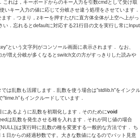
です．これは，キーボードからのキー入力を引数cmdとして受け取
文を使いキー入力の値に応じて分岐させ違う処理をさせています．
させます．つまり，zキーを押すたびに直方体全体が上空へ上がっ
．忘れるとdefaultに対応する21行目の文を実行し常にInput
t z key”という文字列がコンソール画面に表示されます． なお、
入力が増え分岐が多くなるとswitch文の方がすっきりした読みや
は乱数も活躍します．乱数を使う場合は”stdlib.h”をインク
”time.h”もインクルードしています．
行目にあるように乱数を初期化します．そのために
void
eedは乱数を発生させる種を入れます．それが同じ値の場合
e(NULL))は実行時に乱数の種を変更する一般的な方法です． ち
年１月１日からの経過秒数です。大きな数値になるのでパット見意