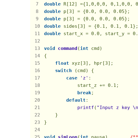
double
 R[
12
] ={
1
,
0
,
0
,
0
, 
0
,
1
,
0
,
0
, 
double
 p[
3
] = {
0.0
, 
0.0
, 
0.05
};  
double
 p[
3
] = {
0.0
, 
0.0
, 
0.05
};  
double
 sides[
3
] = {
0.1
, 
0.1
, 
0.1
}
double
 start_x = 
0.0
, start_y = 
0
void
command
(
int
 cmd)
{

float
 xyz[
3
], hpr[
3
];

switch
 (cmd) {

case
'z'
:

            start_z += 
0.1
;

break
;

default
:

printf
(
"Input z key \
    }

}

void
simLoop
(
int
 pause)
/*