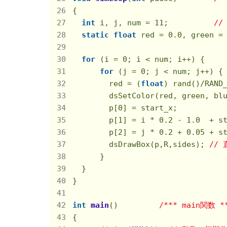
{

int
 i, j, num = 
11
;          
//
static
float
 red = 
0.0
, green =
for
 (i = 
0
; i < num; i++) {

for
 (j = 
0
; j < num; j++) {

        red = (
float
) rand()/RAND
        dsSetColor(red, green, bl
        p[
0
] = start_x;          
        p[
1
] = i * 
0.2
 - 
1.0
  + s
        p[
2
] = j * 
0.2
 + 
0.05
 + s
        dsDrawBox(p,R,sides); 
//
      }

  }

}

int
main
()
/*** main関数 *
{
