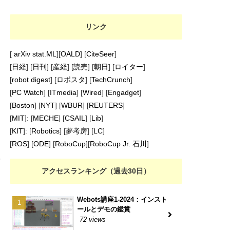
リンク
[
arXiv stat.ML
][
OALD
] [
CiteSeer
]
[
日経
] [
日刊
] [
産経
] [
読売
] [
朝日
] [
ロイター
]
[
robot digest
] [
ロボスタ
] [
TechCrunch
]
[
PC Watch
] [
ITmedia
] [
Wired
] [
Engadget
]
[
Boston
] [
NYT
] [
WBUR
] [
REUTERS
]
[
MIT]
: [
MECHE
] [
CSAIL
] [
Lib
]
[
KIT
]: [
Robotics
] [
夢考房
] [
LC
]
[
ROS
] [
ODE
] [
RoboCup
][
RoboCup Jr. 石川
]
アクセスランキング（過去30日）
Webots講座1-2024：インスト
ールとデモの鑑賞
72 views