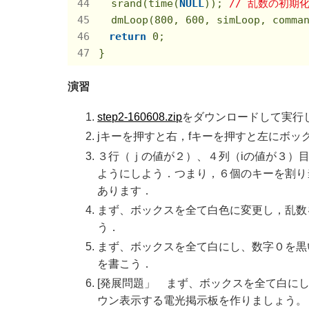
  srand(time(
NULL
)); 
// 乱数の初期
  dmLoop(
800
, 
600
, simLoop, comma
return
0
;

}
演習
step2-160608.zip
をダウンロードして実行
jキーを押すと右，fキーを押すと左にボッ
３行（ｊの値が２）、４列（iの値が３）目の
ようにしよう．つまり，６個のキーを割り当て
あります．
まず、ボックスを全て白色に変更し，乱数
う．
まず、ボックスを全て白にし、数字０を黒
を書こう．
[発展問題」 まず、ボックスを全て白に
ウン表示する電光掲示板を作りましょう。