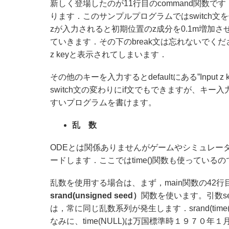
新しく登場したのが11行目のcommand関数
ります．このサンプルプログラムではswitch
zが入力されると初期位置のz成分を0.1m増加
ていきます．その下のbreak文は忘れないでください
z keyと表示されてしまいます．
その他のキーを入力するとdefaultにある”Inpu
switch文の変わりにif文でもできますが、キー
すいプログラムを書けます。
乱 数
ODEとは関係ありませんがゲームやシミュレータで
ードします．ここではtime()関数も使っているので
乱数を使用する場合は、まず，main関数の42
srand(unsigned seed）
関数を使います。引数s
は，常に同じ乱数系列が発生します．srand(tim
なみに、time(NULL)は万国標準時１９７０