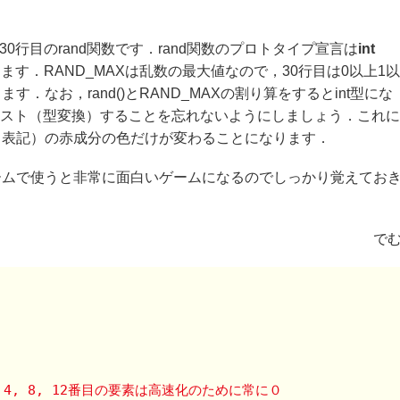
30行目のrand関数です．rand関数のプロトタイプ宣言は
int
ます．RAND_MAXは乱数の最大値なので，30行目は0以上1以
なお，rand()とRAND_MAXの割り算をするとint型にな
キャスト（型変換）することを忘れないようにしましょう．これに
と表記）の赤成分の色だけが変わることになります．
ームで使うと非常に面白いゲームになるのでしっかり覚えてお
で
4, 8, 12番目の要素は高速化のために常に０