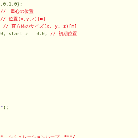
0
,
0
,
1
,
0
 
//　重心の位置
 
// 位置(x,y,z)[m]
; 
// 直方体のサイズ(x, y, z)[m]
.0
, start_z = 
0.0
; 
// 初期位置
n"
);

**  シミュレーションループ　***/