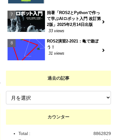
拙著「ROS2とPythonで作っ
て学ぶAIロボット入門 改訂第
2版」2025年2月14日出版
33 views
ROS2演習2-2021：亀で遊ぼ
う！
31 views
き
過去の記事
む
カウンター
Total :
8862829