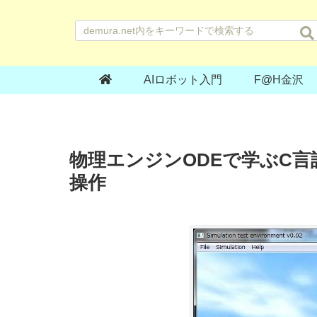
AIロボット入門
F@H金沢
物理エンジンODEで学ぶC言語20
操作