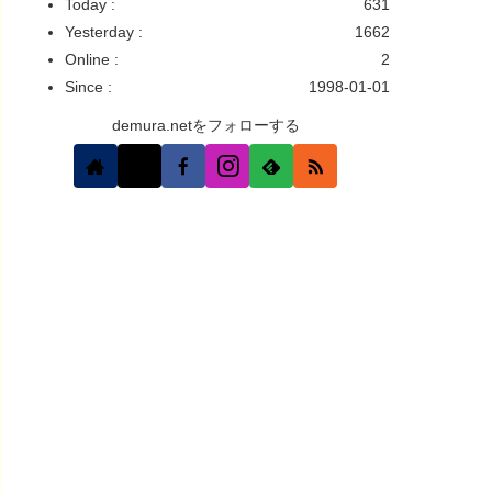
Today :
631
Yesterday :
1662
Online :
2
Since :
1998-01-01
demura.netをフォローする