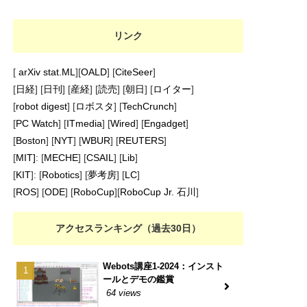
リンク
[
arXiv stat.ML
][
OALD
] [
CiteSeer
]
[
日経
] [
日刊
] [
産経
] [
読売
] [
朝日
] [
ロイター
]
[
robot digest
] [
ロボスタ
] [
TechCrunch
]
[
PC Watch
] [
ITmedia
] [
Wired
] [
Engadget
]
[
Boston
] [
NYT
] [
WBUR
] [
REUTERS
]
[
MIT]
: [
MECHE
] [
CSAIL
] [
Lib
]
[
KIT
]: [
Robotics
] [
夢考房
] [
LC
]
[
ROS
] [
ODE
] [
RoboCup
][
RoboCup Jr. 石川
]
アクセスランキング（過去30日）
Webots講座1-2024：インスト
ールとデモの鑑賞
64 views