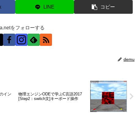
k
LINE
コピー
ra.netをフォローする
demu
1.0のイン
物理エンジンODEで学ぶC言語2017
[Step2：switch文]キーボード操作