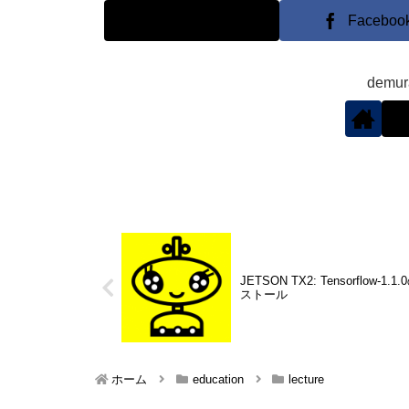
X
Faceboo
demu
JETSON TX2: Tensorflow-1.
ストール
ホーム
education
lecture