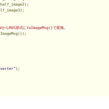
half_image2);

lf_image3);

S形式にtoImageMsg()で変換。                       
ImageMsg());

nverter"
);
