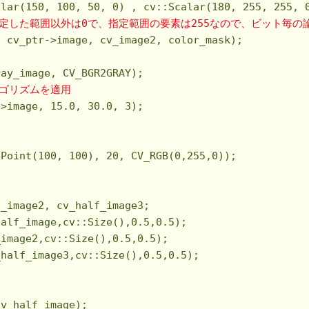
alar(
150
, 
100
, 
50
, 
0
) , cv::Scalar(
180
, 
255
, 
255
, 
指定した範囲以外は0で、指定範囲の要素は255なので、ビット毎
 cv_ptr->image, cv_image2, color_mask);

ay_image, CV_BGR2GRAY);

ルゴリズムを適用
->image, 
15.0
, 
30.0
, 
3
);

                                   
:Point(
100
, 
100
), 
20
, CV_RGB(
0
,
255
,
0
));

_image2, cv_half_image3;

half_image,cv::Size(),
0.5
,
0.5
);

_image2,cv::Size(),
0.5
,
0.5
);

_half_image3,cv::Size(),
0.5
,
0.5
);

                                               
v_half_image);
