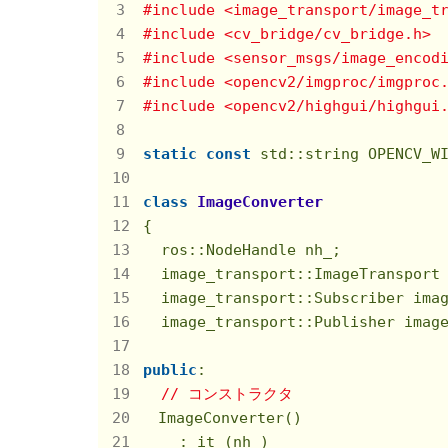
#include <image_transport/image_t
#include <cv_bridge/cv_bridge.h>
#include <sensor_msgs/image_encod
#include <opencv2/imgproc/imgproc
#include <opencv2/highgui/highgui
static
const
 std::string OPENCV_W
class
ImageConverter
{

  ros::NodeHandle nh_;

  image_transport::ImageTransport 
  image_transport::Subscriber imag
  image_transport::Publisher image
public
:

// コンストラクタ
　ImageConverter()

    : it_(nh_)
