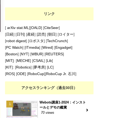
リンク
[
arXiv stat.ML
][
OALD
] [
CiteSeer
]
[
日経
] [
日刊
] [
産経
] [
読売
] [
朝日
] [
ロイター
]
[
robot digest
] [
ロボスタ
] [
TechCrunch
]
[
PC Watch
] [
ITmedia
] [
Wired
] [
Engadget
]
[
Boston
] [
NYT
] [
WBUR
] [
REUTERS
]
[
MIT]
: [
MECHE
] [
CSAIL
] [
Lib
]
[
KIT
]: [
Robotics
] [
夢考房
] [
LC
]
[
ROS
] [
ODE
] [
RoboCup
][
RoboCup Jr. 石川
]
アクセスランキング（過去30日）
Webots講座1-2024：インスト
ールとデモの鑑賞
70 views