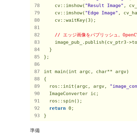
    cv::imshow(
"Result Image"
, cv_
    cv::imshow(
"Edge Image"
, cv_ha
    cv::waitKey(
3
);

// エッジ画像をパブリッシュ。OpenCVからRO
    image_pub_.publish(cv_ptr3->to
  }

};

int main(int argc, char** argv)

{

  ros::init(argc, argv, 
"image_co
  ImageConverter ic;

  ros::spin();

return
0
;

準備