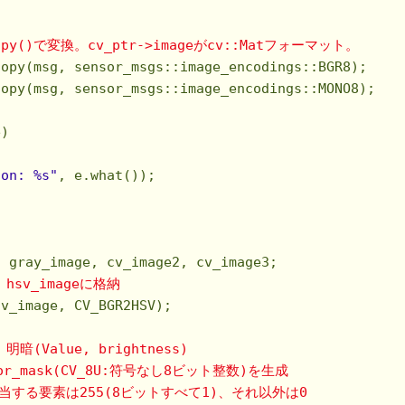
opy()で変換。cv_ptr->imageがcv::Matフォーマット。
opy(msg, sensor_msgs::image_encodings::BGR8);

opy(msg, sensor_msgs::image_encodings::MONO8);

)

ion: %s"
, e.what());

 gray_image, cv_image2, cv_image3;

hsv_imageに格納
v_image, CV_BGR2HSV);

 明暗(Value, brightness) 
_mask(CV_8U:符号なし8ビット整数)を生成  
は255(8ビットすべて1)、それ以外は0                   