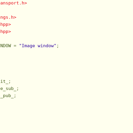
ransport.h>
ings.h>
.hpp>
.hpp>
INDOW = 
"Image window"
;

it_;

e_sub_;

_pub_;
