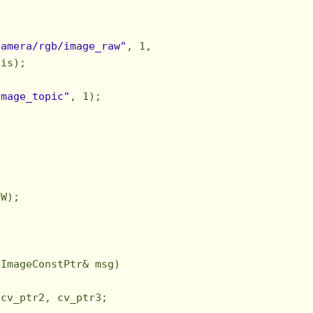
                                             
camera/rgb/image_raw"
, 
1
,

is);

                                              
image_topic"
, 
1
);

W);

ImageConstPtr& msg)

cv_ptr2, cv_ptr3;
