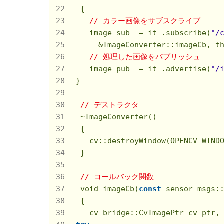
  {

// カラー画像をサブスクライブ          
    image_sub_ = it_.subscribe(
"/
      &ImageConverter::imageCb, th
// 処理した画像をパブリッシュ           
    image_pub_ = it_.advertise(
"/
 }

// デストラクタ
  ~ImageConverter()

  {

    cv::destroyWindow(OPENCV_WINDO
  }

// コールバック関数
  void imageCb(
const
 sensor_msgs::
  {

    cv_bridge::CvImagePtr cv_ptr, 