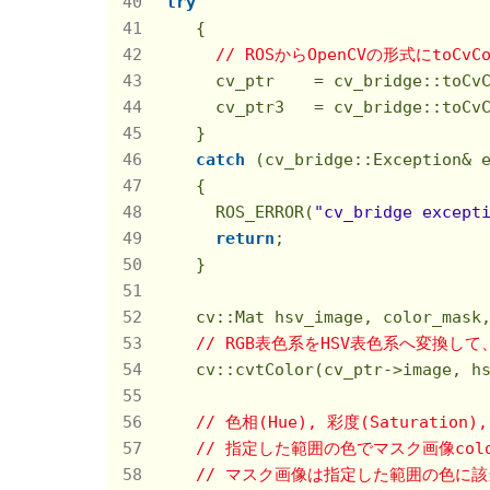
try
    {

// ROSからOpenCVの形式にtoCvC
      cv_ptr    = cv_bridge::toCvC
      cv_ptr3   = cv_bridge::toCvC
    }

catch
 (cv_bridge::Exception& e
    {

      ROS_ERROR(
"cv_bridge except
return
;

    }

    cv::Mat hsv_image, color_mask,
// RGB表色系をHSV表色系へ変換して、
    cv::cvtColor(cv_ptr->image, hs
// 色相(Hue), 彩度(Saturation),
// 指定した範囲の色でマスク画像color
// マスク画像は指定した範囲の色に該当する要素