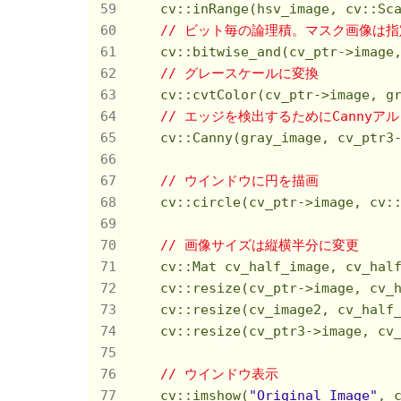
    cv::inRange(hsv_image, cv::Sc
// ビット毎の論理積。マスク画像は
    cv::bitwise_and(cv_ptr->image,
// グレースケールに変換
    cv::cvtColor(cv_ptr->image, gr
// エッジを検出するためにCannyア
    cv::Canny(gray_image, cv_ptr3
// ウインドウに円を描画             
    cv::circle(cv_ptr->image, cv:
// 画像サイズは縦横半分に変更
    cv::Mat cv_half_image, cv_half
    cv::resize(cv_ptr->image, cv_
    cv::resize(cv_image2, cv_half
    cv::resize(cv_ptr3->image, cv
// ウインドウ表示                  
    cv::imshow(
"Original Image"
, c