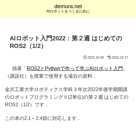
demura.net
AIロボットをつくるために
AIロボット入門2022：第２週 はじめての
ROS2（1/2）
2022.10.06
2022.10.17
拙著「
ROS2とPythonで作って学ぶAIロボット入門
」
（講談社）を授業で使用する場合の資料．
金沢工業大学ロボティクス学科３年次2022年後学期開講
のロボットプログラミングⅡ(2単位)の第２週 はじめての
ROS2（1/2）です．
この本の2.1～2.4節に対応します．