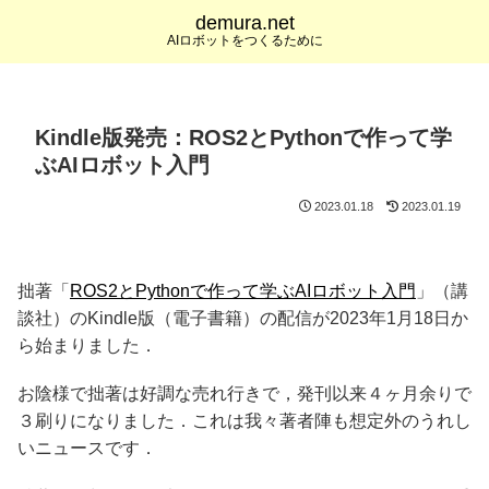
demura.net
AIロボットをつくるために
Kindle版発売：ROS2とPythonで作って学
ぶAIロボット入門
2023.01.18
2023.01.19
拙著「
ROS2とPythonで作って学ぶAIロボット入門
」（講
談社）のKindle版（電子書籍）の配信が2023年1月18日か
ら始まりました．
お陰様で拙著は好調な売れ行きで，発刊以来４ヶ月余りで
３刷りになりました．これは我々著者陣も想定外のうれし
いニュースです．