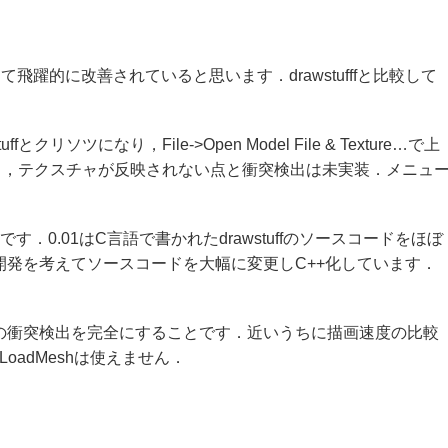
飛躍的に改善されていると思います．drawstufffと比較して
ソツになり，File->Open Model File & Texture…で上
し，テクスチャが反映されない点と衝突検出は未実装．メニュ
．0.01はC言語で書かれたdrawstuffのソースコードをほぼ
からの開発を考えてソースコードを大幅に変更しC++化しています．
の衝突検出を完全にすることです．近いうちに描画速度の比較
oadMeshは使えません．