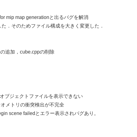
evel for mip map generationと出るバグを解消
化した．そのためファイル構成を大きく変更した．
ppの追加，cube.cppの削除
3Dオブジェクトファイルを表示できない
ジオメトリの衝突検出が不完全
egin scene failedとエラー表示されバグあり。