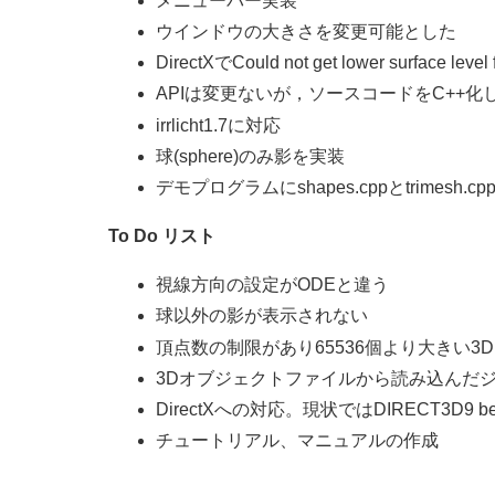
メニューバー実装
ウインドウの大きさを変更可能とした
DirectXでCould not get lower surface l
APIは変更ないが，ソースコードをC++
irrlicht1.7に対応
球(sphere)のみ影を実装
デモプログラムにshapes.cppとtrimesh.c
To Do リスト
視線方向の設定がODEと違う
球以外の影が表示されない
頂点数の制限があり65536個より大きい
3Dオブジェクトファイルから読み込んだ
DirectXへの対応。現状ではDIRECT3D9 b
チュートリアル、マニュアルの作成