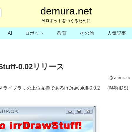
demura.net
AIロボットをつくるために
AI
ロボット
教育
その他
人気記事
uff-0.02リリース
2010.02.18
イブラリの上位互換であるirrDrawstuff-0.0.2 （略称iDS)