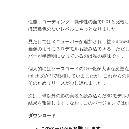
性能，コーディング，操作性の面で0.01と比較して
ほぼ遜色のないレベルにやっとなりました．
見た目ではメニューバーが追加され，益々drawstuffとクリ
画像のように３Ｄデモルも読み込できる．ただ
バーが半透明になっているのは私の趣味です．
個人的にはソースコードのC++化が大きな変更点です
irrlichtのAPIで移植していましたが，これ
そのためリリースが少し遅れました．
次は，球以外の影の実装と読み込んだ3Dモデル
結果を報告します．なお，このバージョンではdiL
ダウンロード
このページからお願いします。