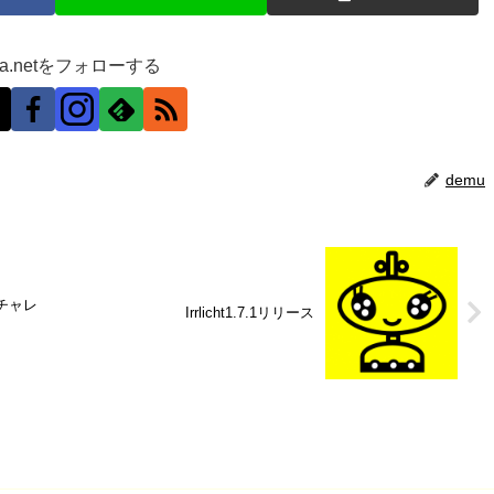
ra.netをフォローする
demu
ばチャレ
Irrlicht1.7.1リリース