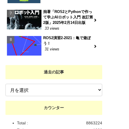
拙著「ROS2とPythonで作っ
て学ぶAIロボット入門 改訂第
2版」2025年2月14日出版
33 views
ROS2演習2-2021：亀で遊ぼ
う！
31 views
過去の記事
カウンター
Total :
8863224