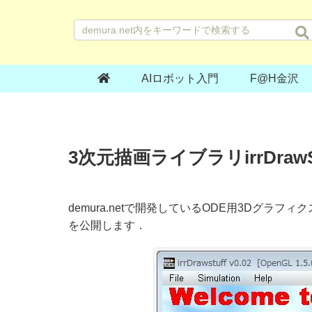
AIロボット入門
F@H金沢
3次元描画ライブラリirrDrawSt
demura.netで開発しているODE用3Dグラフィクスラ
を公開します．