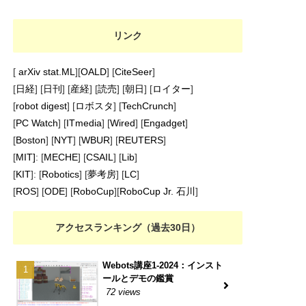
リンク
[
arXiv stat.ML
][
OALD
] [
CiteSeer
]
[
日経
] [
日刊
] [
産経
] [
読売
] [
朝日
] [
ロイター
]
[
robot digest
] [
ロボスタ
] [
TechCrunch
]
[
PC Watch
] [
ITmedia
] [
Wired
] [
Engadget
]
[
Boston
] [
NYT
] [
WBUR
] [
REUTERS
]
[
MIT]
: [
MECHE
] [
CSAIL
] [
Lib
]
[
KIT
]: [
Robotics
] [
夢考房
] [
LC
]
[
ROS
] [
ODE
] [
RoboCup
][
RoboCup Jr. 石川
]
アクセスランキング（過去30日）
Webots講座1-2024：インスト
ールとデモの鑑賞
72 views