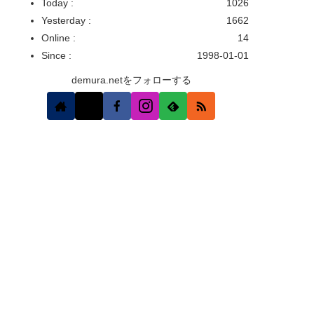
Today :
1026
Yesterday :
1662
Online :
14
Since :
1998-01-01
demura.netをフォローする