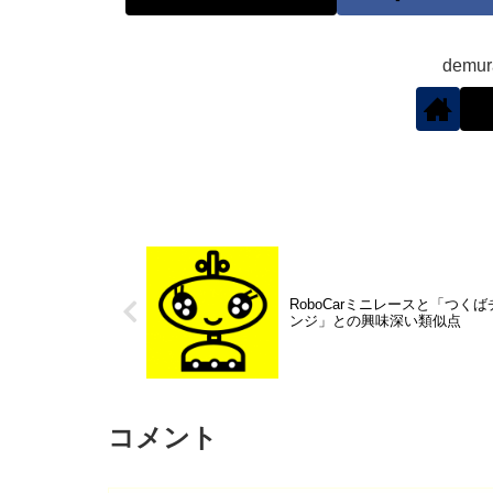
demu
RoboCarミニレースと「つく
ンジ」との興味深い類似点
コメント