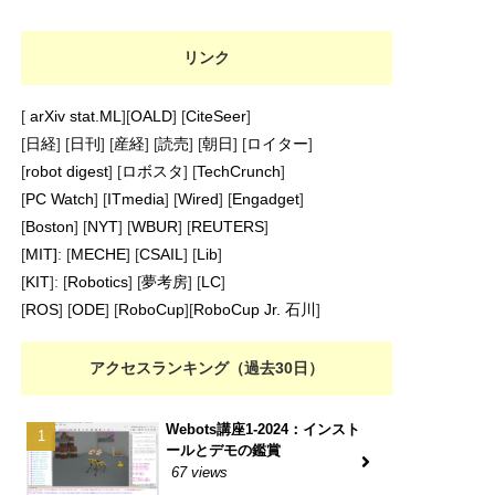
リンク
[
arXiv stat.ML
][
OALD
] [
CiteSeer
]
[
日経
] [
日刊
] [
産経
] [
読売
] [
朝日
] [
ロイター
]
[
robot digest
] [
ロボスタ
] [
TechCrunch
]
[
PC Watch
] [
ITmedia
] [
Wired
] [
Engadget
]
[
Boston
] [
NYT
] [
WBUR
] [
REUTERS
]
[
MIT]
: [
MECHE
] [
CSAIL
] [
Lib
]
[
KIT
]: [
Robotics
] [
夢考房
] [
LC
]
[
ROS
] [
ODE
] [
RoboCup
][
RoboCup Jr. 石川
]
アクセスランキング（過去30日）
Webots講座1-2024：インスト
ールとデモの鑑賞
67 views