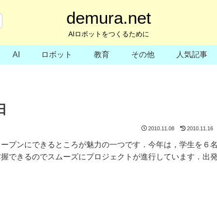
demura.net
AIロボットをつくるために
AI
ロボット
教育
その他
人気記事
日
2010.11.08
2010.11.16
オープンにできるところが魅力の一つです．今年は，学生を６
掌握できるのでスムーズにプロジェクトが進行しています．出