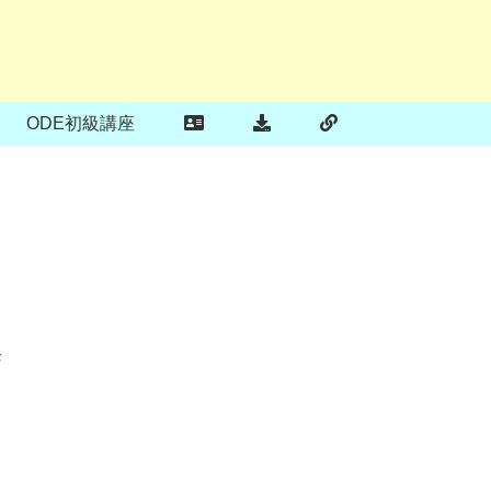
ODE初級講座
名
発