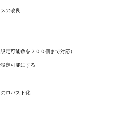
ースの改良
（設定可能数を２００個まで対応）
で設定可能にする
ムのロバスト化