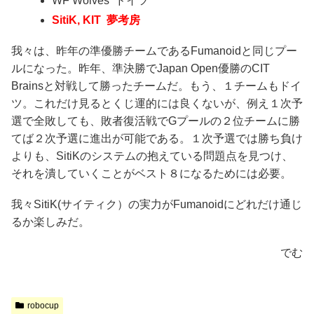
WF Wolves ドイツ
SitiK, KIT 夢考房
我々は、昨年の準優勝チームであるFumanoidと同じプー
ルになった。昨年、準決勝でJapan Open優勝のCIT
Brainsと対戦して勝ったチームだ。もう、１チームもドイ
ツ。これだけ見るとくじ運的には良くないが、例え１次予
選で全敗しても、敗者復活戦でGプールの２位チームに勝
てば２次予選に進出が可能である。１次予選では勝ち負け
よりも、SitiKのシステムの抱えている問題点を見つけ、
それを潰していくことがベスト８になるためには必要。
我々SitiK(サイティク）の実力がFumanoidにどれだけ通じ
るか楽しみだ。
でむ
robocup