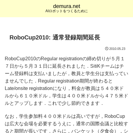
demura.net
AIロボットをつくるために
RoboCup2010: 通常登録期間延長
2010.05.23
RoboCup2010のRegular registrationの締め切りが５月１
７日から５月３１日に延長されました．SitiKチームはチ
ーム登録料は支払いましたが，教員と学生分は支払ってい
ませんでした．Regular registration期間が終わると
Late/onsite registrationになり，料金が教員は５４０米ド
ルから６１０米ドル，学生は４００米ドルから４７５米ド
ルとアップします．これで少し節約できます．
なお，学生参加料４００米ドルは高いですが，RoboCup
は広大な会場を必要するうえに，通常の国際会議と比較す
ると期間が長いです．さらに，バンケット（夕食会），シ