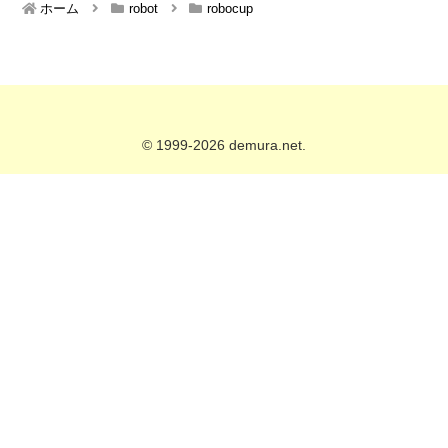
ホーム
robot
robocup
© 1999-2026 demura.net.