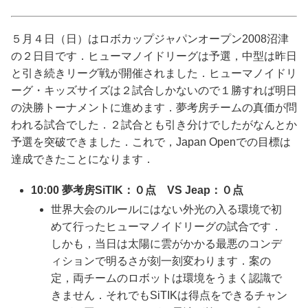
５月４日（日）はロボカップジャパンオープン2008沼津
の２日目です．ヒューマノイドリーグは予選，中型は昨日
と引き続きリーグ戦が開催されました．ヒューマノイドリ
ーグ・キッズサイズは２試合しかないので１勝すれば明日
の決勝トーナメントに進めます．夢考房チームの真価が問
われる試合でした．２試合とも引き分けでしたがなんとか
予選を突破できました．これで，Japan Openでの目標は
達成できたことになります．
10:00 夢考房SiTIK：０点 VS Jeap：０点
世界大会のルールにはない外光の入る環境で初
めて行ったヒューマノイドリーグの試合です．
しかも，当日は太陽に雲がかかる最悪のコンデ
ィションで明るさが刻一刻変わります．案の
定，両チームのロボットは環境をうまく認識で
きません．それでもSiTIKは得点をできるチャン