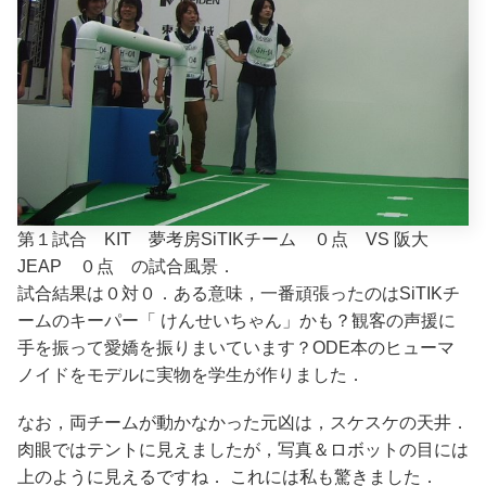
第１試合 KIT 夢考房SiTIKチーム ０点 VS 阪大
JEAP ０点 の試合風景．
試合結果は０対０．ある意味，一番頑張ったのはSiTIKチ
ームのキーパー「 けんせいちゃん」かも？観客の声援に
手を振って愛嬌を振りまいています？ODE本のヒューマ
ノイドをモデルに実物を学生が作りました．
なお，両チームが動かなかった元凶は，スケスケの天井．
肉眼ではテントに見えましたが，写真＆ロボットの目には
上のように見えるですね． これには私も驚きました．