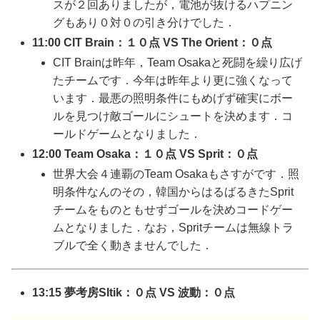
スが２回ありましたが，電池が抜けるハプニン
グもあり０対０の引き分けでした．
11:00 CIT Brain：１０点 VS The Orient：０点
CIT Brainは昨年，Team Osakaと死闘を繰り広げ
たチームです．今年は昨年より更に強くなって
います．最悪の照明条件にもめげず確実にボー
ルを見つけ敵ゴールにシュートを決めます．コ
ールドゲームとなりました．
12:00 Team Osaka：１０点 VS Sprit：０点
世界大会４連覇のTeam Osakaもさすがです．照
明条件なんのその，韓国からはるばるきたSprit
チームをものともせずゴールを決めコードゲー
ムとなりました．なお，Spritチームは無線トラ
ブルで全く動きませんでした．
13:15 夢考房SItik：０点 VS 波動：０点