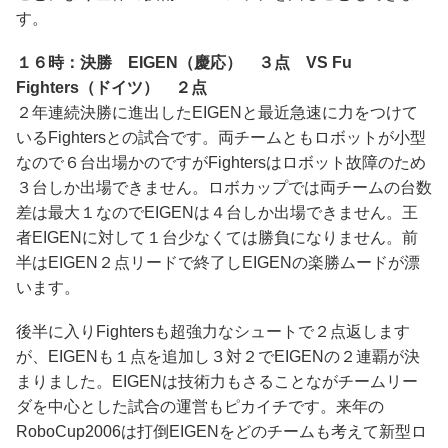
す。
１６時：決勝 EIGEN（慶応） ３点 VS Fu
Fighters（ドイツ） ２点
２年連続決勝に進出したEIGENと最近急速に力をつけて
いるFightersとの試合です。両チームともロボットが小型
なので６台出場かのですがFightersはロボット故障のため
３台しか出場できません。ロボカップでは両チームの台数
差は最大１なのでEIGENは４台しか出場できません。王
者EIGENに対して１台少なくては勝負になりません。前
半はEIGEN２点リードで終了しEIGENの楽勝ムードが漂
います。
後半に入りFightersも超強力なシュートで２点返します
が、EIGENも１点を追加し３対２でEIGENの２連覇が決
まりました。EIGENは技術力もさることながチームリー
ダを中心とした試合の運営もピカイチです。来年の
RoboCup2006は打倒EIGENをどのチームも考えて新型ロ