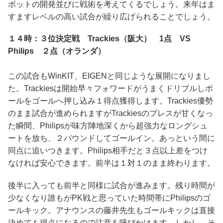
ボットの開発並びに戦術を考えてくるでしょう。来年はま
すますレベルの高い試合が繰り広げられることでしょう。
１４時：３位決定戦 Trackies（阪大） 1点 VS
Philips ２点（オランダ）
この試合もWinKIT、EIGENと同じような展開になりまし
た。Trackiesは開始早々フォワードがうまくドリブルしボ
ールをゴールへ押し込み１得点獲得します。Trackies優勢
のまま試合が進められますがTrackiesのプレスが甘くなっ
た瞬間、Philipsが味方陣地深くから超強力なロングシュ
ートを放ち、２バウンドしてゴールイン。あっという間に
同点に追いつきます。Philips相手だと３点以上差をつけ
なければ安心できます。前半は１対１のまま終わります。
後半に入っても前半と同様に試合が進みます。残り時間が
少なくなり誰もがPK戦と思っていた時間帯にPhilipsのゴ
ールキック。アナウンスの藤井先生もゴールキックは直接
決めても得点になるので注意を呼びかけます。しかし、そ