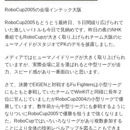
RoboCup2005の会場インテック大阪
RoboCup2005もとうとう最終日、５日間繰り広げられて
いた激しいバトルも今日で見納めです。昨日の夜のNHK
番組でもRoboCupが大きく取り上げられチーム大阪のヒ
ューマノイドがスタジオでPKのデモを披露しました。
メディアではヒューマノイドリーグが大きく取り上げられ
ていますが、実際会場に足を運ばれると中型リーグが迫
力、スピード感があり一番面白いと思います。
さて、決勝でEIGENと対戦するFu Fightersは小型リーグ
にもともと参戦していたチームでWinKITと同様に長年２
位に甘んじていましたがRoboCup2004の小型リーグで優
勝しています。数年前から中型リーグにも参戦するように
なりついにRoboCup2005で優勝を狙うまで強くなりまし
た。RoboCupではいろいろなリーグがあり複数参加する
ことにより全体の技術レベルアップを図ることもできま