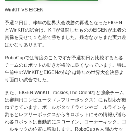
WinKIT VS EIGEN
予選２日目、昨年の世界大会決勝の再現となったEIGEN
とWinKITの試合は、KITが健闘したもののEIGENが王者の
貫禄を見せて１点差で勝ちました。残念ながらまだ実力差
はかなりあります。
RoboCupでは毎度のことですが予選初日と比較すると各
チームのロボットの動きが格段に良くなっています。特に
午前中のWinKITとEIGENの試合は昨年の世界大会決勝よ
り面白い試合でした。
また、EIGEN,WinKIT,Trackies,The Orientなど強豪チーム
は審判用コンピュータ（レフリーボックス）にも対応が概
ねできています。ボールがタッチラインやゴールラインを
割るとレフリーボックスから各ロボットにその情報が送ら
れ各ロボットは自動的にスローイン、コーナーキック、ゴ
ールキックの位置に移動します。RoboCupも人間のサッ