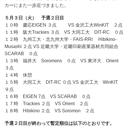
カーにまた一歩近づきました。
５月３日（火） 予選２日目
１０時 慶応EIGEN ３点 VS 金沢工大WinKIT ２点
１１時 阪大Trackies ３点 VS 大同工大 DIT-RC ０点
１２時 九州工大・北九州大学・FAIS-RRI Hibikino-
Musashi ２点 VS 近畿大学・近畿印刷産業器材共同組合
SCARAB ０点
１３時 福井大 Soromons ０点 VS 東洋大 Orient
３点
１４時 休憩
１５時 大同工大 DIT-RC ０点 VS 金沢工大 WinKIT
９点
１６時 EIGEN 7点 VS SCARAB ０点
１７時 Trackies ２点 VS Orient ２点
１８時 Hibikino ２点 VS Soromon ２点
予選２日目が終わって暫定順位は以下のとおりです。