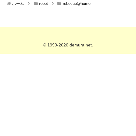
ホーム
robot
robocup@home
© 1999-2026 demura.net.