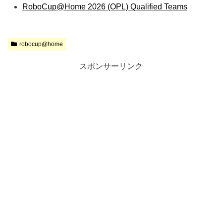
RoboCup@Home 2026 (OPL) Qualified Teams
robocup@home
スポンサーリンク