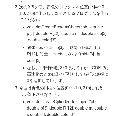
次のAPIを使い赤色のボックスを位置p[3]={0.0,
1.0, 2.0}に作成し，落下させるプログラムを作っ
てください．
void dmCreateBox(dmObject *obj, double
p[3], double R[12], double m, double side[3],
double color[3]);
物体 obj, 位置 p[3], 姿勢（回転行列）
R[12], 質量 m, サイズ(x,y,z) side[3], 色
color[3]
なお、回転行列は3×3行列ですが、ODEでは
高速化のために3×4行列として各行の最後に
0を追加しています。
今度は青色の円柱を位置(0.0, -1.0, 2.0)に作成
し，落下させなさい．
void dmCreateCylinder(dmObject *obj,
double p[3], double R[12], double m, double
r, double l, double color[3]);