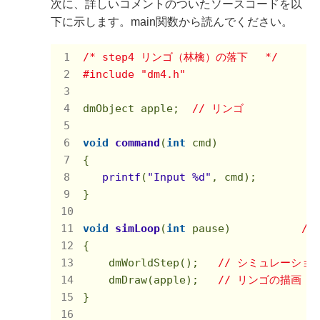
次に、詳しいコメントのついたソースコードを以
下に示します。main関数から読んでください。
/* step4 リンゴ（林檎）の落下 　*/
#
include
"dm4.h"
dmObject apple;  
// リンゴ
void
command
(
int
 cmd)
{

printf
(
"Input %d"
, cmd);

}

void
simLoop
(
int
 pause)
/*
{

    dmWorldStep();   
// シミュレーショ
    dmDraw(apple);   
// リンゴの描画
}
