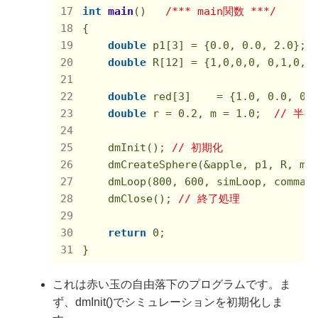
int
main
()
/*** main関数 ***/
{

double
 p1[
3
] = {
0.0
, 
0.0
, 
2.0
}; 
double
 R[
12
] = {
1
,
0
,
0
,
0
, 
0
,
1
,
0
,
0
double
 red[
3
]    = {
1.0
, 
0.0
, 
0.
double
 r = 
0.2
, m = 
1.0
;  
// 半径
    dmInit(); 
// 初期化
    dmCreateSphere(&apple, p1, R, m,
    dmLoop(
800
, 
600
, simLoop, comman
    dmClose(); 
// 終了処理
return
0
;

}
これは赤い玉の自由落下のプログラムです。ま
ず、dmInit()でシミュレーションを初期化しま