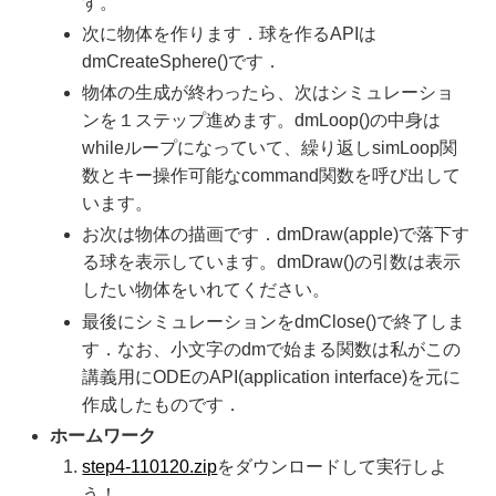
す。
次に物体を作ります．球を作るAPIは
dmCreateSphere()です．
物体の生成が終わったら、次はシミュレーショ
ンを１ステップ進めます。dmLoop()の中身は
whileループになっていて、繰り返しsimLoop関
数とキー操作可能なcommand関数を呼び出して
います。
お次は物体の描画です．dmDraw(apple)で落下す
る球を表示しています。dmDraw()の引数は表示
したい物体をいれてください。
最後にシミュレーションをdmClose()で終了しま
す．なお、小文字のdmで始まる関数は私がこの
講義用にODEのAPI(application interface)を元に
作成したものです．
ホームワーク
step4-110120.zip
をダウンロードして実行しよ
う！