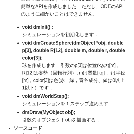
簡単なAPIを作成しました．ただし、ODEのAPI
のように細かいことはできません。
void dmInit()；
シミュレーションを初期化します．
void dmCreateSphere(dmObject *obj, double
p[3], double R[12], double m, double r, double
color[3]);
球を作成します．引数のp[3]は位置(x,y,z)[m]，
R[12]は姿勢（回転行列）, mは質量[kg]，rは半径
[m]，color[3]は色(赤，緑，青各成分、値は0以上
1以下）です．
void dmWorldStep();
シミュレーションを１ステップ進めます．
dmDraw(MyObject obj);
引数のオブジェクトobjを描画する．
ソースコード