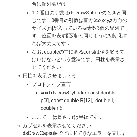
合は配列名だけ
1, 2番目の引数はdsDrawSphereのときと同
じです．3番目の引数は直方体のx,y,z方向の
サイズ[m]が入っている要素数3個の配列で
す．位置を表す配列pと同じように初期化す
れば大丈夫です．
なお, doubleの前にあるconstは値を変えて
はいけないという意味です。円柱を表示さ
せてください
円柱を表示させましょう．
プロトタイプ宣言
void dsDrawCylinder(const double
p[3], const double R[12], double l,
double r );
ここで，lは長さ，rは半径です．
カプセルを表示させてください．
dsDrawCapsuleでビルドできなエラーを直しま