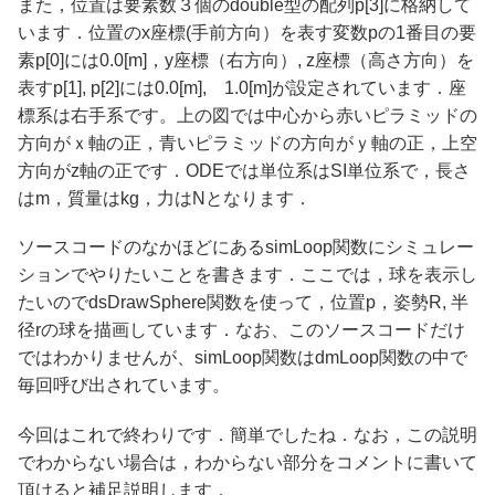
また，位置は要素数３個のdouble型の配列p[3]に格納して
います．位置のx座標(手前方向）を表す変数pの1番目の要
素p[0]には0.0[m]，y座標（右方向）, z座標（高さ方向）を
表すp[1], p[2]には0.0[m], 1.0[m]が設定されています．座
標系は右手系です。上の図では中心から赤いピラミッドの
方向がｘ軸の正，青いピラミッドの方向がｙ軸の正，上空
方向がz軸の正です．ODEでは単位系はSI単位系で，長さ
はm，質量はkg，力はNとなります．
ソースコードのなかほどにあるsimLoop関数にシミュレー
ションでやりたいことを書きます．ここでは，球を表示し
たいのでdsDrawSphere関数を使って，位置p，姿勢R, 半
径rの球を描画しています．なお、このソースコードだけ
ではわかりませんが、simLoop関数はdmLoop関数の中で
毎回呼び出されています。
今回はこれで終わりです．簡単でしたね．なお，この説明
でわからない場合は，わからない部分をコメントに書いて
頂けると補足説明します．