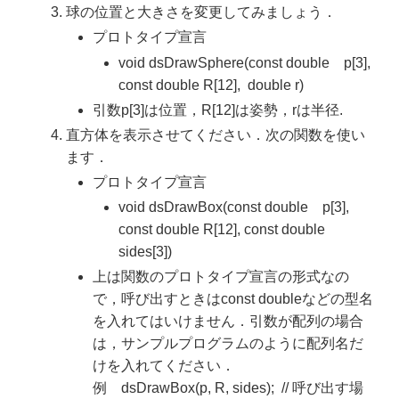
球の位置と大きさを変更してみましょう．
プロトタイプ宣言
void dsDrawSphere(const double p[3],
const double R[12], double r)
引数p[3]は位置，R[12]は姿勢，rは半径.
直方体を表示させてください．次の関数を使い
ます．
プロトタイプ宣言
void dsDrawBox(const double p[3],
const double R[12], const double
sides[3])
上は関数のプロトタイプ宣言の形式なの
で，呼び出すときはconst doubleなどの型名
を入れてはいけません．引数が配列の場合
は，サンプルプログラムのように配列名だ
けを入れてください．
例 dsDrawBox(p, R, sides); // 呼び出す場