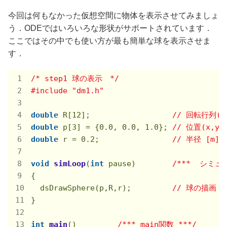
今回は何もなかった仮想空間に物体を表示させてみましょ
う．ODEではいろいろな形状がサポートされています．
ここではその中でも使い方が最も簡単な球を表示させま
す．
/* step1 球の表示　*/
#
include
"dm1.h"
double
 R[
12
];                  
// 回転行列(
double
 p[
3
] = {
0.0
, 
0.0
, 
1.0
}; 
// 位置(x,y,z
double
 r = 
0.2
;                
// 半径 [m]
void
simLoop
(
int
 pause)
/***  シミ
{

  dsDrawSphere(p,R,r);         
// 球の描画
}

int
main
()
/*** main関数 ***/