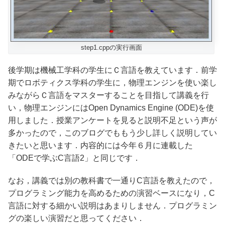
step1.cppの実行画面
後学期は機械工学科の学生にＣ言語を教えています．前学
期でロボティクス学科の学生に，物理エンジンを使い楽し
みながらＣ言語をマスターすることを目指して講義を行
い，物理エンジンにはOpen Dynamics Engine (ODE)を使
用しました．授業アンケートを見ると説明不足という声が
多かったので，このブログでももう少し詳しく説明してい
きたいと思います．内容的には今年６月に連載した
「ODEで学ぶC言語2」と同じです．
なお，講義では別の教科書で一通りC言語を教えたので，
プログラミング能力を高めるための演習ベースになり，C
言語に対する細かい説明はあまりしません．プログラミン
グの楽しい演習だと思ってください．