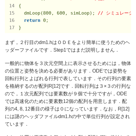
{

  dmLoop(
800
, 
600
, simLoop); 
// シミュレー
return
0
;

}
まず，２行目のdm1.hはＯＤＥをより簡単に使うためのヘ
ッダーファイルです．Step1ではまだ説明しません．
一般的に物体を３次元空間上に表示させるためには，物体
の位置と姿勢を決める必要があります．ODEでは姿勢を
回転行列とよばれる行列で表しています．その行列の要素
を格納するのが配列R[12]です．回転行列は３×３の行列な
ので，１次元配列では要素数が９個で十分ですが，ODE
では高速化のために要素数12個の配列を用意します．配
列の4, 8, 12番目の様子は０になっています．なお，R[12]
には謎のヘッダファイルdm1.hの中で単位行列が設定され
ています．