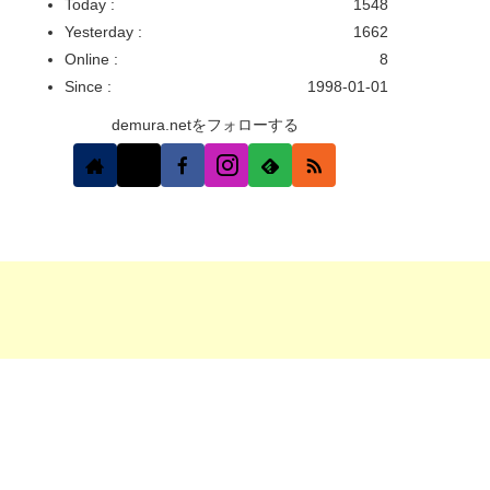
Today :
1548
Yesterday :
1662
Online :
8
Since :
1998-01-01
demura.netをフォローする