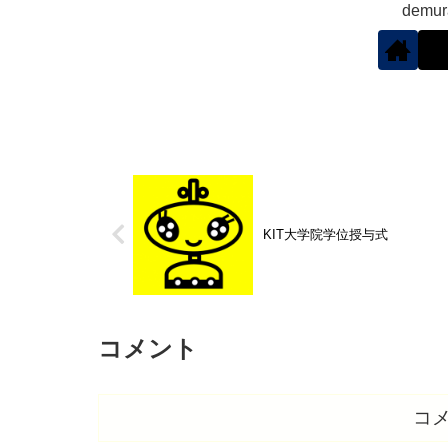
demu
KIT大学院学位授与式
コメント
コ