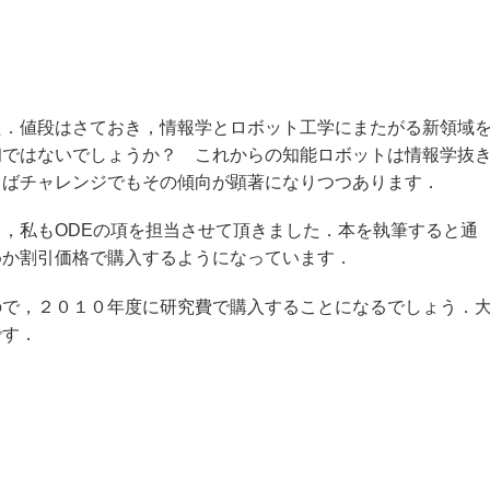
た．値段はさておき，情報学とロボット工学にまたがる新領域
初ではないでしょうか？ これからの知能ロボットは情報学抜
くばチャレンジでもその傾向が顕著になりつつあります．
，私もODEの項を担当させて頂きました．本を執筆すると通
めか割引価格で購入するようになっています．
ので，２０１０年度に研究費で購入することになるでしょう．
です．