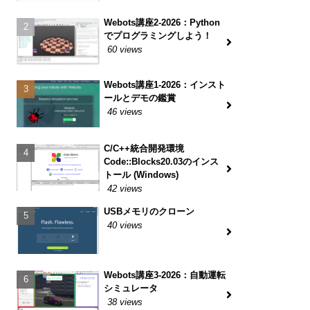
Webots講座2-2026：Python
でプログラミングしよう！
60 views
Webots講座1-2026：インスト
ールとデモの鑑賞
46 views
C/C++統合開発環境
Code::Blocks20.03のインス
トール (Windows)
42 views
USBメモリのクローン
40 views
Webots講座3-2026：自動運転
シミュレータ
38 views