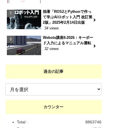
拙著「ROS2とPythonで作っ
て学ぶAIロボット入門 改訂第
2版」2025年2月14日出版
34 views
Webots講座8-2026：キーボー
ド入力によるマニュアル運転
32 views
過去の記事
カウンター
Total :
8863746