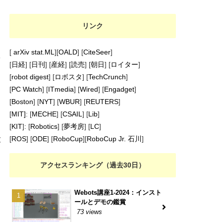
リンク
[
arXiv stat.ML
][
OALD
] [
CiteSeer
]
を
[
日経
] [
日刊
] [
産経
] [
読売
] [
朝日
] [
ロイター
]
き
[
robot digest
] [
ロボスタ
] [
TechCrunch
]
[
PC Watch
] [
ITmedia
] [
Wired
] [
Engadget
]
[
Boston
] [
NYT
] [
WBUR
] [
REUTERS
]
[
MIT]
: [
MECHE
] [
CSAIL
] [
Lib
]
[
KIT
]: [
Robotics
] [
夢考房
] [
LC
]
大
[
ROS
] [
ODE
] [
RoboCup
][
RoboCup Jr. 石川
]
アクセスランキング（過去30日）
Webots講座1-2024：インスト
ールとデモの鑑賞
73 views