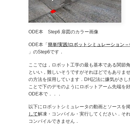
ODE本 Step6 扉図のカラー画像
ODE本「
簡単!実践!ロボットシミュレーション – Op
」のStep6です．
ここでは，ロボット工学の最も基本である関節
といい，難しいそうですがそれほどでもありませ
の方法を採用しています．DH記法に嫌気がさし
ことで下のデモのようにロボットアーム先端を
ODE本で．．．
以下にロボットシミュレータの動画とソースを掲
して
解凍・コンパイル・実行してください．そ
コンパイルできません．