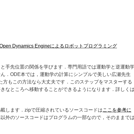
en Dynamics Engineによるロボットプログラミング
角と手先位置の関係を学びます．専門用語では運動学と逆運動
ん．ODE本では，運動学の計算にシンプルで美しい広瀬先生
た方もこの方法なら大丈夫です．このステップをマスターする
好きなところへ移動することができるようになります．詳しく
載します．zipで圧縮されているソースコードは
ここを参考に
れ以外のソースコードはプログラムの一部なので，そのままで