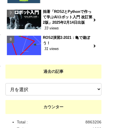
拙著「ROS2とPythonで作っ
て学ぶAIロボット入門 改訂第
2版」2025年2月14日出版
33 views
ROS2演習2-2021：亀で遊ぼ
う！
31 views
過去の記事
カウンター
Total :
8863206