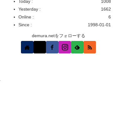
Today :
1008
Yesterday :
1662
Online :
6
Since :
1998-01-01
demura.netをフォローする