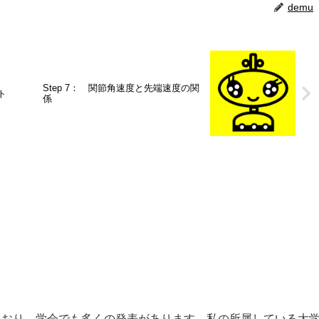
demu
Step 7： 関節角速度と先端速度の関
ト
係
ており，学会でも多くの発表があります．私の所属している大