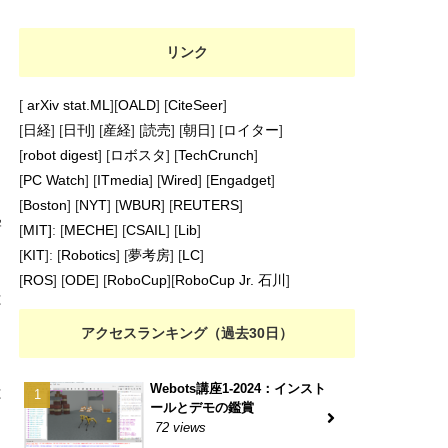
リンク
[
arXiv stat.ML
][
OALD
] [
CiteSeer
]
[
日経
] [
日刊
] [
産経
] [
読売
] [
朝日
] [
ロイター
]
[
robot digest
] [
ロボスタ
] [
TechCrunch
]
[
PC Watch
] [
ITmedia
] [
Wired
] [
Engadget
]
[
Boston
] [
NYT
] [
WBUR
] [
REUTERS
]
学
[
MIT]
: [
MECHE
] [
CSAIL
] [
Lib
]
[
KIT
]: [
Robotics
] [
夢考房
] [
LC
]
[
ROS
] [
ODE
] [
RoboCup
][
RoboCup Jr. 石川
]
は
アクセスランキング（過去30日）
Webots講座1-2024：インスト
は
ールとデモの鑑賞
72 views