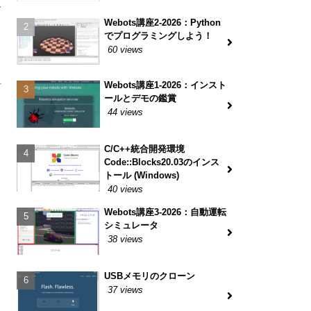
す
Webots講座2-2026：Python
でプログラミングしよう！
．
60 views
Webots講座1-2026：インスト
ールとデモの鑑賞
44 views
C/C++統合開発環境
Code::Blocks20.03のインス
トール (Windows)
40 views
Webots講座3-2026：自動運転
シミュレータ
38 views
USBメモリのクローン
37 views