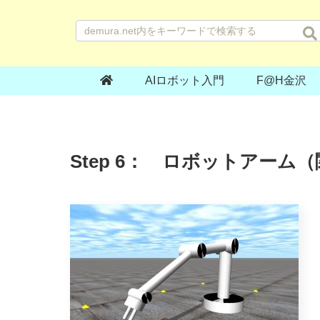
AIロボット入門
F@H金沢
Step 6： ロボットアー