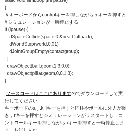
static void simLoop (int pause)
{
// キーボードからcontrolキーを押しながらｐキーを押すと
// シミュレーションが一時停止する
if (!pause) {
dSpaceCollide(space,0,&nearCallback);
dWorldStep(world,0.01);
dJointGroupEmpty(contactgroup);
}
drawObject(ball.geom,1.3,0,0);
drawObject(pillar.geom,0,0,1.3);
}
ソースコードはここにあります
のでダウンロードして実
行してください．
キーボードのs, j ,k, lキーを押すと円柱やボールに外力が働
き，rキーを押すとシミュレーションがリスタートし，コ
ントロールキーを押しながらpキーを押すと一時停止しま
す．お試しあれ．