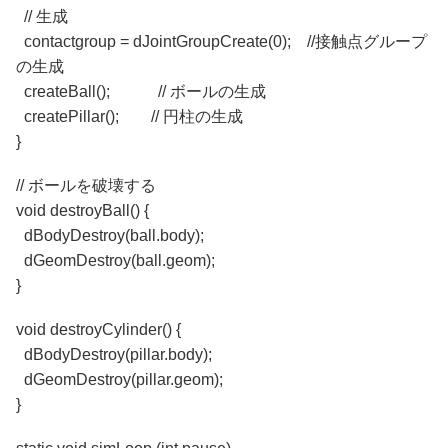
// 生成
contactgroup = dJointGroupCreate(0); //接触点グループ
の生成
createBall(); // ボールの生成
createPillar(); // 円柱の生成
}
// ボールを破壊する
void destroyBall() {
dBodyDestroy(ball.body);
dGeomDestroy(ball.geom);
}
void destroyCylinder() {
dBodyDestroy(pillar.body);
dGeomDestroy(pillar.geom);
}