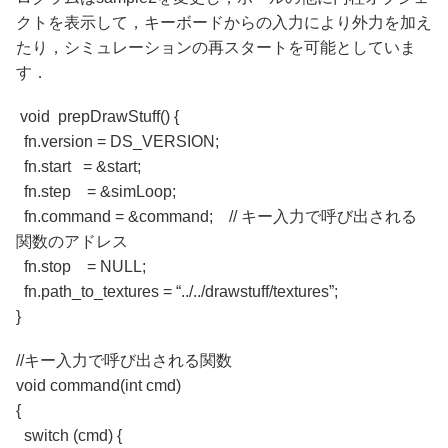
クトを表示して，キーボードからの入力により外力を加え
たり，シミュレーションの再スタートを可能としていま
す．
void prepDrawStuff() {
fn.version = DS_VERSION;
fn.start = &start;
fn.step = &simLoop;
fn.command = &command; // キー入力で呼び出される
関数のアドレス
fn.stop = NULL;
fn.path_to_textures = “../../drawstuff/textures”;
}
//キー入力で呼び出される関数
void command(int cmd)
{
switch (cmd) {