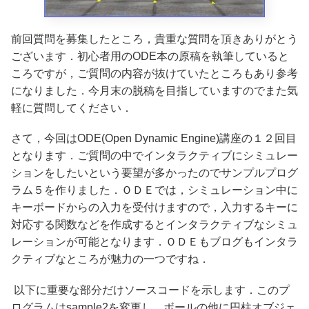
前回質問を募集したところ，貴重な質問を頂きありがとう
ございます．初心者用のODE本の原稿を執筆していると
ころですが，ご質問の内容が抜けていたところもあり参考
になりました．今月末の脱稿を目指していますのでまた気
軽に質問してください．
さて，今回はODE(Open Dynamic Engine)講座の１２回目
となります．ご質問の中でインタラクティブにシミュレー
ションをしたいという要望が多かったのでサンプルプログ
ラム５を作りました．ＯＤＥでは，シミュレーション中に
キーボードからの入力を受付けますので，入力するキーに
対応する関数などを作成するとインタラクティブなシミュ
レーションが可能となります．ＯＤＥもブログもインタラ
クティブなところが魅力の一つですね．
以下に重要な部分だけソースコードを示します．このプ
ログラムはsample2を変更し，ボールの他に円柱オブジェ