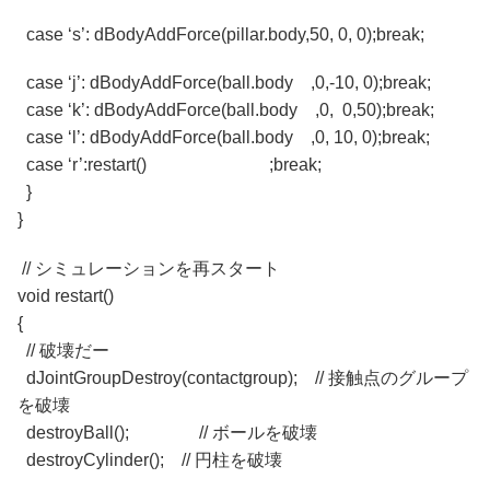
case ‘s’: dBodyAddForce(pillar.body,50, 0, 0);break;
case ‘j’: dBodyAddForce(ball.body ,0,-10, 0);break;
case ‘k’: dBodyAddForce(ball.body ,0, 0,50);break;
case ‘l’: dBodyAddForce(ball.body ,0, 10, 0);break;
case ‘r’:restart() ;break;
}
}
// シミュレーションを再スタート
void restart()
{
// 破壊だー
dJointGroupDestroy(contactgroup); // 接触点のグループ
を破壊
destroyBall(); // ボールを破壊
destroyCylinder(); // 円柱を破壊