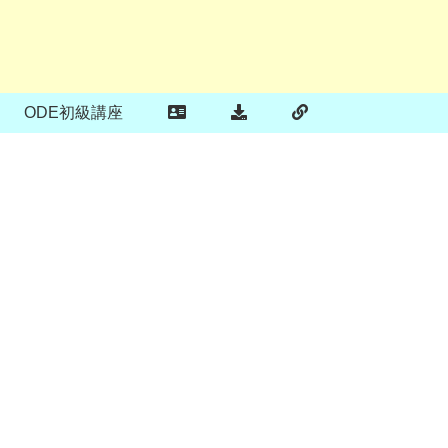
ODE初級講座
ま