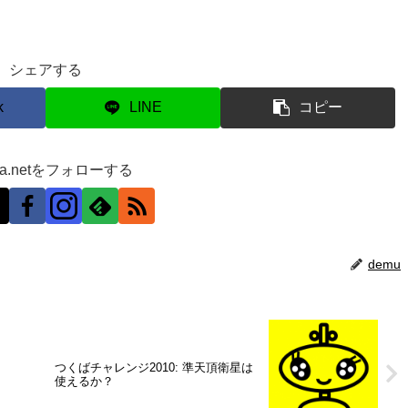
シェアする
k
LINE
コピー
ra.netをフォローする
demu
つくばチャレンジ2010: 準天頂衛星は
使えるか？