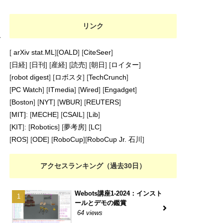
ま
リンク
む
[
arXiv stat.ML
][
OALD
] [
CiteSeer
]
[
日経
] [
日刊
] [
産経
] [
読売
] [
朝日
] [
ロイター
]
[
robot digest
] [
ロボスタ
] [
TechCrunch
]
[
PC Watch
] [
ITmedia
] [
Wired
] [
Engadget
]
[
Boston
] [
NYT
] [
WBUR
] [
REUTERS
]
[
MIT]
: [
MECHE
] [
CSAIL
] [
Lib
]
[
KIT
]: [
Robotics
] [
夢考房
] [
LC
]
[
ROS
] [
ODE
] [
RoboCup
][
RoboCup Jr. 石川
]
アクセスランキング（過去30日）
Webots講座1-2024：インスト
ールとデモの鑑賞
64 views