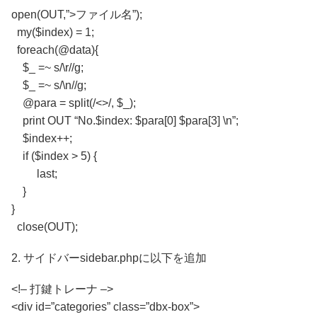
open(OUT,”>ファイル名”);
my($index) = 1;
foreach(@data){
$_ =~ s/\r//g;
$_ =~ s/\n//g;
@para = split(/<>/, $_);
print OUT “No.$index: $para[0] $para[3] \n”;
$index++;
if ($index > 5) {
last;
}
}
close(OUT);
2. サイドバーsidebar.phpに以下を追加
<!– 打鍵トレーナ –>
<div id=”categories” class=”dbx-box”>