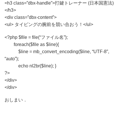
<h3 class=”dbx-handle”>打鍵トレーナー (日本国憲法)
</h3>
<div class=”dbx-content”>
<ul> タイピングの腕前を競い合おう！</ul>
<?php $file = file(“ファイル名”);
foreach($file as $line){
$line = mb_convert_encoding($line, “UTF-8”,
“auto”);
echo nl2br($line); }
?>
</div>
</div>
おしまい．