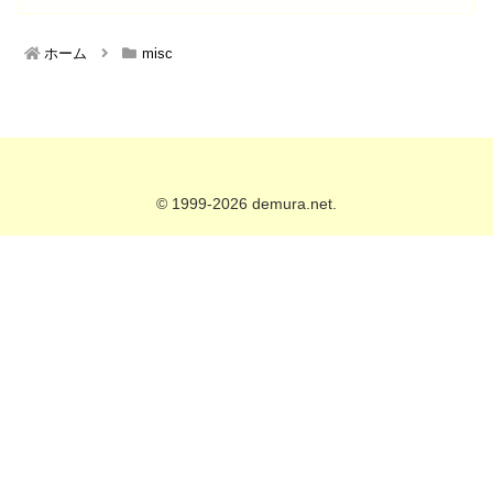
ホーム
misc
© 1999-2026 demura.net.