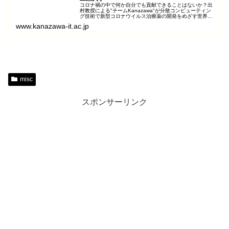
コロナ禍の中で何か自分でも貢献できることはないか？出
村教授による"チームKanazawa"が分散コンピューティン
グ技術で新型コロナウイルス治療薬の開発をめざす世界的
なプロジェクト"Folding@ho...
www.kanazawa-it.ac.jp
misc
スポンサーリンク