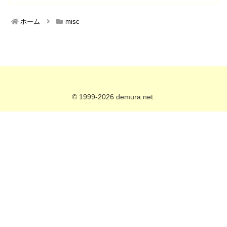
ホーム
misc
© 1999-2026 demura.net.