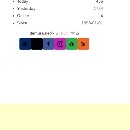
Today :
456
Yesterday :
1734
Online :
4
Since :
1998-01-01
demura.netをフォローする