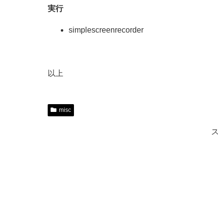
実行
simplescreenrecorder
以上
misc