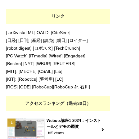
リンク
[
arXiv stat.ML
][
OALD
] [
CiteSeer
]
[
日経
] [
日刊
] [
産経
] [
読売
] [
朝日
] [
ロイター
]
[
robot digest
] [
ロボスタ
] [
TechCrunch
]
[
PC Watch
] [
ITmedia
] [
Wired
] [
Engadget
]
[
Boston
] [
NYT
] [
WBUR
] [
REUTERS
]
[
MIT]
: [
MECHE
] [
CSAIL
] [
Lib
]
[
KIT
]: [
Robotics
] [
夢考房
] [
LC
]
[
ROS
] [
ODE
] [
RoboCup
][
RoboCup Jr. 石川
]
アクセスランキング（過去30日）
Webots講座1-2024：インスト
ールとデモの鑑賞
66 views