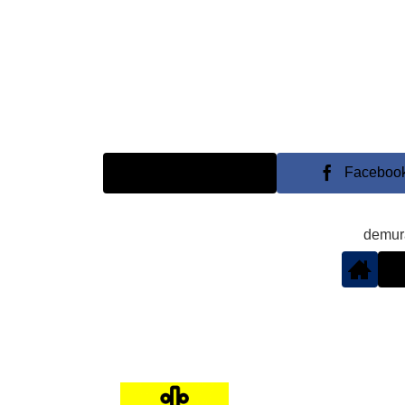
X
Faceboo
demu